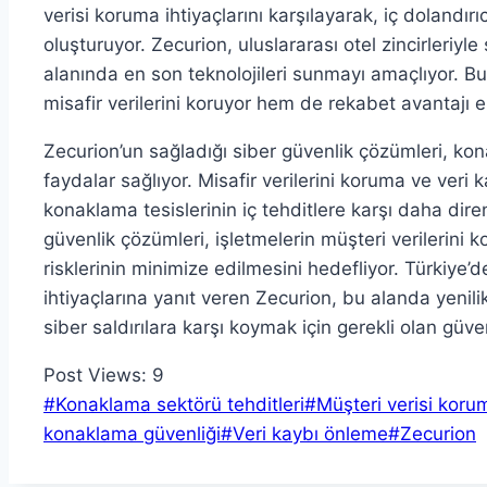
verisi koruma ihtiyaçlarını karşılayarak, iç doland
oluşturuyor. Zecurion, uluslararası otel zincirleriyle 
alanında en son teknolojileri sunmayı amaçlıyor. 
misafir verilerini koruyor hem de rekabet avantajı e
Zecurion’un sağladığı siber güvenlik çözümleri, ko
faydalar sağlıyor. Misafir verilerini koruma ve veri
konaklama tesislerinin iç tehditlere karşı daha dire
güvenlik çözümleri, işletmelerin müşteri verilerini 
risklerinin minimize edilmesini hedefliyor. Türkiye’
ihtiyaçlarına yanıt veren Zecurion, bu alanda yenilik
siber saldırılara karşı koymak için gerekli olan güven
Post Views:
9
Post
#
Konaklama sektörü tehditleri
#
Müşteri verisi koru
Tags:
konaklama güvenliği
#
Veri kaybı önleme
#
Zecurion