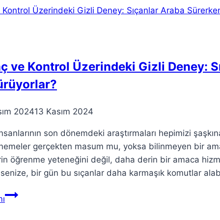
Değişikliğine
Dikkat
Çekmek
nç ve Kontrol Üzerindeki Gizli Deney: 
ürüyorlar?
sım 2024
13 Kasım 2024
insanlarının son dönemdeki araştırmaları hepimizi şaşkına
nemeler gerçekten masum mu, yoksa bilinmeyen bir amacı
rin öğrenme yeteneğini değil, daha derin bir amaca hizme
enize, bir gün bu sıçanlar daha karmaşık komutlar alab
Bilinç
ı
ve