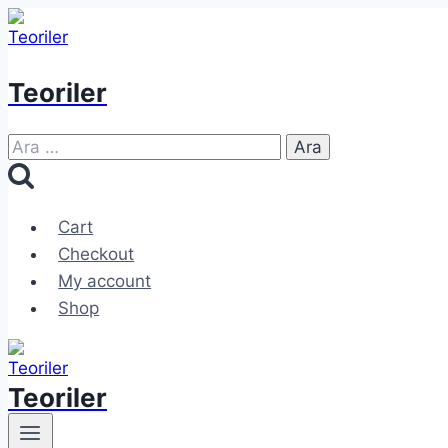
Skip
to
content
Teoriler
Arama:
Cart
Checkout
My account
Shop
Teoriler