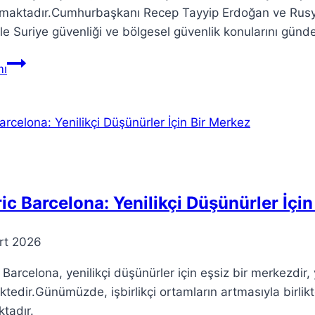
tmaktadır.Cumhurbaşkanı Recep Tayyip Erdoğan ve Rusya
kle Suriye güvenliği ve bölgesel güvenlik konularını günd
Türkiye-
ı
Rusya
İlişkileri:
Erdoğan
ve
Putin
Görüşmesi
ic Barcelona: Yenilikçi Düşünürler İçi
rt 2026
 Barcelona, yenilikçi düşünürler için eşsiz bir merkezdir, 
tedir.Günümüzde, işbirlikçi ortamların artmasıyla birlikt
tadır.