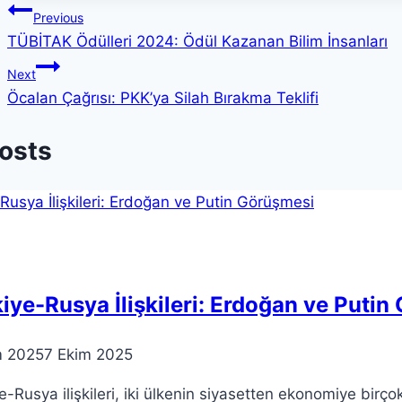
Yazı
Previous
TÜBİTAK Ödülleri 2024: Ödül Kazanan Bilim İnsanları
gezinmesi
Next
Öcalan Çağrısı: PKK’ya Silah Bırakma Teklifi
Posts
iye-Rusya İlişkileri: Erdoğan ve Puti
m 2025
7 Ekim 2025
e-Rusya ilişkileri, iki ülkenin siyasetten ekonomiye birço