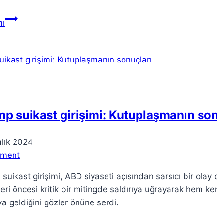
Teoric
ı
Barcelona:
Yenilikçi
Düşünürler
İçin
Bir
Merkez
p suikast girişimi: Kutuplaşmanın son
alık 2024
mment
suikast girişimi, ABD siyaseti açısından sarsıcı bir ol
eri öncesi kritik bir mitingde saldırıya uğrayarak hem ken
a geldiğini gözler önüne serdi.