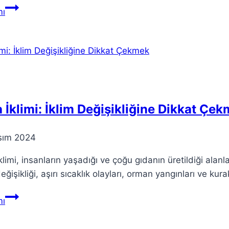
Trump
ı
suikast
girişimi:
Kutuplaşmanın
sonuçları
 İklimi: İklim Değişikliğine Dikkat Çe
sım 2024
klimi, insanların yaşadığı ve çoğu gıdanın üretildiği alan
değişikliği, aşırı sıcaklık olayları, orman yangınları ve kura
Kara
ı
İklimi:
İklim