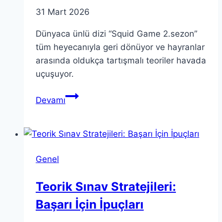
31 Mart 2026
Dünyaca ünlü dizi “Squid Game 2.sezon”
tüm heyecanıyla geri dönüyor ve hayranlar
arasında oldukça tartışmalı teoriler havada
uçuşuyor.
Squid
Devamı
Game
2.
sezon:
Hayran
Genel
Teorileri
ve
Teorik Sınav Stratejileri:
Yorumlar
Başarı İçin İpuçları