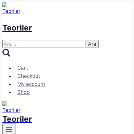
Skip
to
content
Teoriler
Arama:
Cart
Checkout
My account
Shop
Teoriler