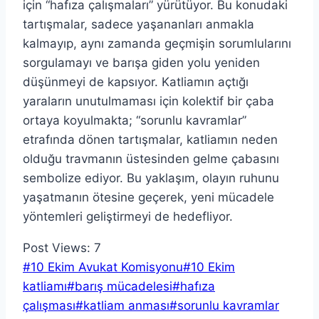
için “hafıza çalışmaları” yürütüyor. Bu konudaki
tartışmalar, sadece yaşananları anmakla
kalmayıp, aynı zamanda geçmişin sorumlularını
sorgulamayı ve barışa giden yolu yeniden
düşünmeyi de kapsıyor. Katliamın açtığı
yaraların unutulmaması için kolektif bir çaba
ortaya koyulmakta; “sorunlu kavramlar”
etrafında dönen tartışmalar, katliamın neden
olduğu travmanın üstesinden gelme çabasını
sembolize ediyor. Bu yaklaşım, olayın ruhunu
yaşatmanın ötesine geçerek, yeni mücadele
yöntemleri geliştirmeyi de hedefliyor.
Post Views:
7
Post
#
10 Ekim Avukat Komisyonu
#
10 Ekim
Tags:
katliamı
#
barış mücadelesi
#
hafıza
çalışması
#
katliam anması
#
sorunlu kavramlar