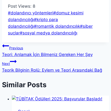
Post Views:
8
Post
#
dolandırıcı yöntemleri
#
domuz kesimi
Tags:
dolandırıcılığı
#
kripto para
dolandırıcılığı
#
romantik dolandırıcılık
#
siber
suçlar
#
sosyal medya dolandırıcılığı
Yazı
Previous
Teori: Anlamak İçin Bilmeniz Gereken Her Şey
gezinmesi
Next
Teorik Bilginin Rolü: Eylem ve Teori Arasındaki Bağ
Similar Posts