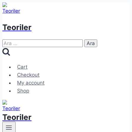
Skip
to
content
Teoriler
Arama:
Cart
Checkout
My account
Shop
Teoriler