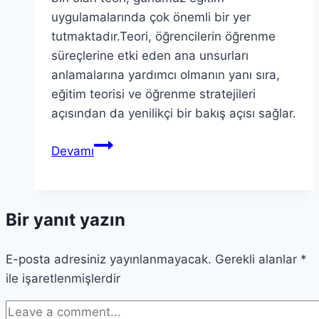
uygulamalarında çok önemli bir yer
tutmaktadır.Teori, öğrencilerin öğrenme
süreçlerine etki eden ana unsurları
anlamalarına yardımcı olmanın yanı sıra,
eğitim teorisi ve öğrenme stratejileri
açısından da yenilikçi bir bakış açısı sağlar.
Teori
Devamı
Açıklandı:
Günümüz
Öğrencileri
Bir yanıt yazın
için
Anahtar
E-posta adresiniz yayınlanmayacak.
Kavramlar
Gerekli alanlar
*
ile işaretlenmişlerdir