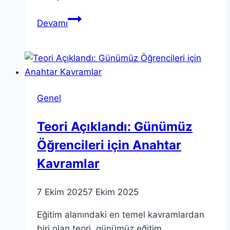
Teorik
Devamı
Fizik:
Katalonya’nın
Yenilik
Merkezi
Barcelona
Genel
Teori Açıklandı: Günümüz
Öğrencileri için Anahtar
Kavramlar
7 Ekim 2025
7 Ekim 2025
Eğitim alanındaki en temel kavramlardan
biri olan teori, günümüz eğitim