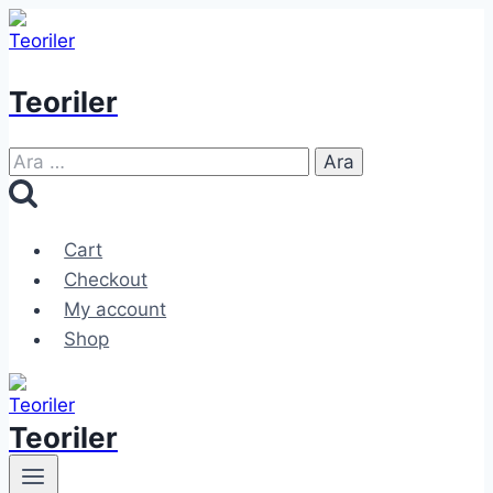
Skip
to
content
Teoriler
Arama:
Cart
Checkout
My account
Shop
Teoriler