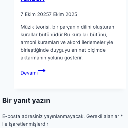
7 Ekim 2025
7 Ekim 2025
Müzik teorisi, bir parçanın dilini oluşturan
kurallar bütünüdür.Bu kurallar bütünü,
armoni kuramları ve akord ilerlemeleriyle
birleştiğinde duyguyu en net biçimde
aktarmanın yolunu gösterir.
Müzik
Devamı
teorisi:
Armoni
ve
Bir yanıt yazın
kompozisyonu
yönlendirme
E-posta adresiniz yayınlanmayacak.
rehberi
Gerekli alanlar
*
ile işaretlenmişlerdir