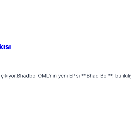
kısı
 çıkıyor.Bhadboi OML’nin yeni EP’si **Bhad Boi**, bu ikili