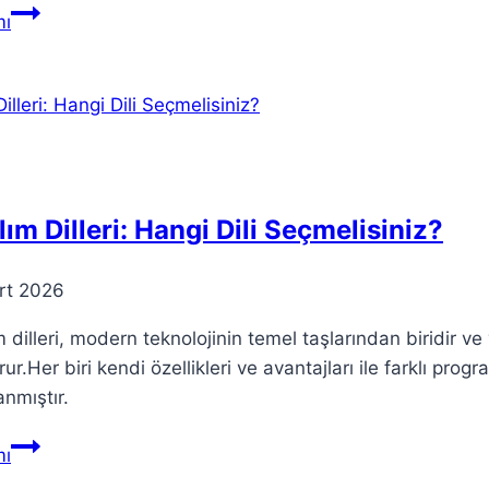
Suriyeli
ı
Mülteciler:
Öncüpınar
Sınır
Kapısı’ndan
Dönüş
lım Dilleri: Hangi Dili Seçmelisiniz?
rt 2026
m dilleri, modern teknolojinin temel taşlarından biridir ve
rur.Her biri kendi özellikleri ve avantajları ile farklı pro
anmıştır.
Yazılım
ı
Dilleri: