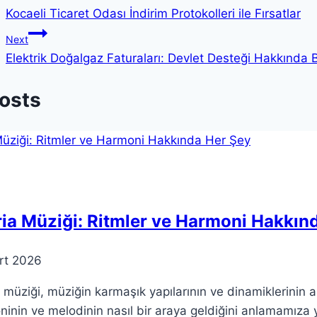
Kocaeli Ticaret Odası İndirim Protokolleri ile Fırsatlar
gezinmesi
Next
Elektrik Doğalgaz Faturaları: Devlet Desteği Hakkında Bi
Posts
ia Müziği: Ritmler ve Harmoni Hakkın
rt 2026
 müziği, müziğin karmaşık yapılarının ve dinamiklerinin an
inin ve melodinin nasıl bir araya geldiğini anlamamıza y