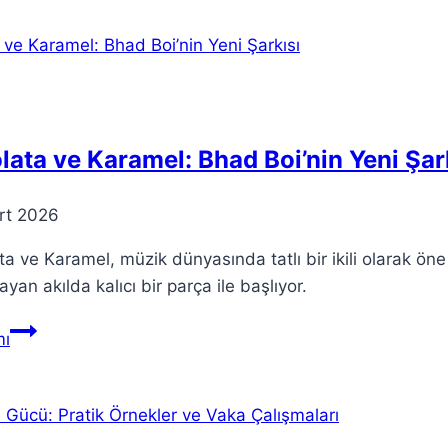
Hangi
Dili
Seçmelisiniz?
lata ve Karamel: Bhad Boi’nin Yeni Şar
rt 2026
ta ve Karamel, müzik dünyasında tatlı bir ikili olarak öne
ayan akılda kalıcı bir parça ile başlıyor.
Çikolata
ı
ve
Karamel:
Bhad
Boi’nin