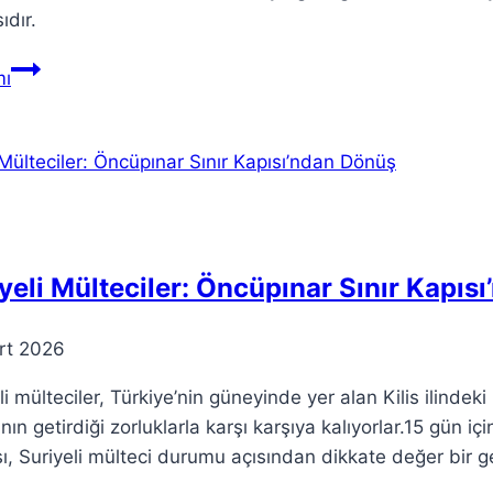
ıdır.
Teoria
ı
Müziği:
Ritmler
ve
Harmoni
Hakkında
Her
Şey
yeli Mülteciler: Öncüpınar Sınır Kapıs
rt 2026
li mülteciler, Türkiye’nin güneyinde yer alan Kilis ilindek
nın getirdiği zorluklarla karşı karşıya kalıyorlar.15 gün i
, Suriyeli mülteci durumu açısından dikkate değer bir ge