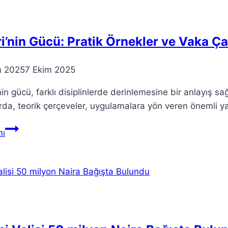
Yeni
Şarkısı
i’nin Gücü: Pratik Örnekler ve Vaka Ça
m 2025
7 Ekim 2025
nin gücü, farklı disiplinlerde derinlemesine bir anlayış sağ
rda, teorik çerçeveler, uygulamalara yön veren önemli yap
Teori’nin
ı
Gücü:
Pratik
Örnekler
ve
Vaka
Çalışmaları