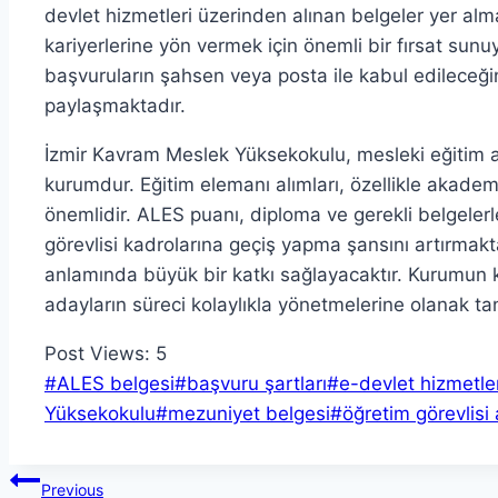
devlet hizmetleri üzerinden alınan belgeler yer al
kariyerlerine yön vermek için önemli bir fırsat su
başvuruların şahsen veya posta ile kabul edileceğini 
paylaşmaktadır.
İzmir Kavram Meslek Yüksekokulu, mesleki eğitim a
kurumdur. Eğitim elemanı alımları, özellikle akade
önemlidir. ALES puanı, diploma ve gerekli belgelerle
görevlisi kadrolarına geçiş yapma şansını artırmakta
anlamında büyük bir katkı sağlayacaktır. Kurumun 
adayların süreci kolaylıkla yönetmelerine olanak tan
Post Views:
5
Post
#
ALES belgesi
#
başvuru şartları
#
e-devlet hizmetle
Tags:
Yüksekokulu
#
mezuniyet belgesi
#
öğretim görevlisi 
Yazı
Previous