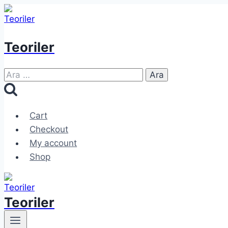
Skip
to
content
Teoriler
Arama:
Cart
Checkout
My account
Shop
Teoriler