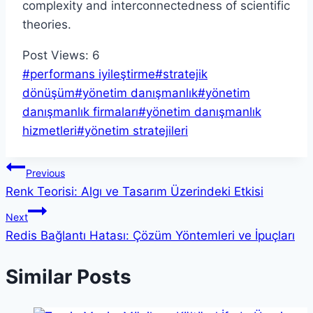
Post Views:
6
Post
#
performans iyileştirme
#
stratejik
Tags:
dönüşüm
#
yönetim danışmanlık
#
yönetim
danışmanlık firmaları
#
yönetim danışmanlık
hizmetleri
#
yönetim stratejileri
Yazı
Previous
Renk Teorisi: Algı ve Tasarım Üzerindeki Etkisi
gezinmesi
Next
Redis Bağlantı Hatası: Çözüm Yöntemleri ve İpuçları
Similar Posts