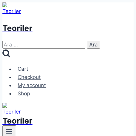
Skip
to
content
Teoriler
Arama:
Cart
Checkout
My account
Shop
Teoriler