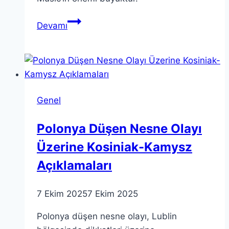
Teoria
Devamı
Music:
Müzik
ve
Kültürel
İfade
Genel
Üzerine
Bir
Polonya Düşen Nesne Olayı
Bakış
Üzerine Kosiniak-Kamysz
Açıklamaları
7 Ekim 2025
7 Ekim 2025
Polonya düşen nesne olayı, Lublin