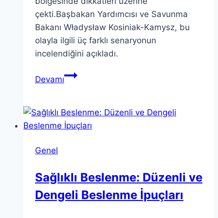
bölgesinde dikkatleri üzerine
çekti.Başbakan Yardımcısı ve Savunma
Bakanı Władysław Kosiniak-Kamysz, bu
olayla ilgili üç farklı senaryonun
incelendiğini açıkladı.
Polonya
Devamı
Düşen
Nesne
Olayı
Üzerine
Kosiniak-
Genel
Kamysz
Açıklamaları
Sağlıklı Beslenme: Düzenli ve
Dengeli Beslenme İpuçları