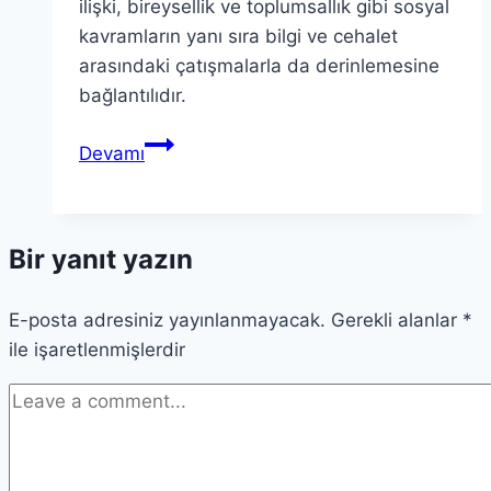
ilişki, bireysellik ve toplumsallık gibi sosyal
kavramların yanı sıra bilgi ve cehalet
arasındaki çatışmalarla da derinlemesine
bağlantılıdır.
Paradoksal
Devamı
Paradigmalar:
Eğitim
ve
Bir yanıt yazın
Toplum
Üzerine
E-posta adresiniz yayınlanmayacak.
Düşünceler
Gerekli alanlar
*
ile işaretlenmişlerdir