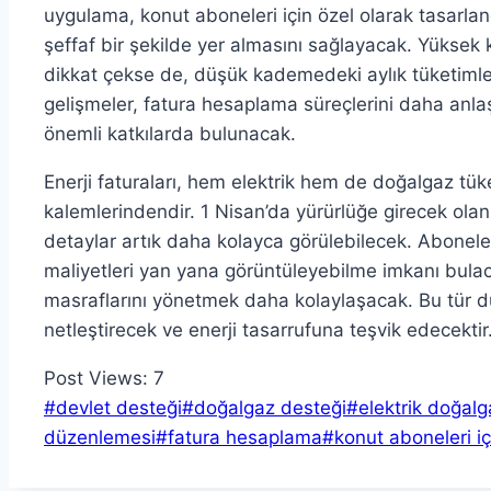
uygulama, konut aboneleri için özel olarak tasarlan
şeffaf bir şekilde yer almasını sağlayacak. Yükse
dikkat çekse de, düşük kademedeki aylık tüketimler
gelişmeler, fatura hesaplama süreçlerini daha anlaşı
önemli katkılarda bulunacak.
Enerji faturaları, hem elektrik hem de doğalgaz t
kalemlerindendir. 1 Nisan’da yürürlüğe girecek olan u
detaylar artık daha kolayca görülebilecek. Aboneler
maliyetleri yan yana görüntüleyebilme imkanı bulacak
masraflarını yönetmek daha kolaylaşacak. Bu tür d
netleştirecek ve enerji tasarrufuna teşvik edecektir
Post Views:
7
Post
#
devlet desteği
#
doğalgaz desteği
#
elektrik doğalg
Tags:
düzenlemesi
#
fatura hesaplama
#
konut aboneleri iç