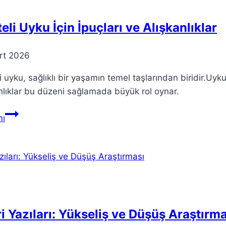
teli Uyku İçin İpuçları ve Alışkanlıklar
rt 2026
li uyku, sağlıklı bir yaşamın temel taşlarından biridir.Uyk
nlıklar bu düzeni sağlamada büyük rol oynar.
Kaliteli
ı
Uyku
İçin
İpuçları
ve
Alışkanlıklar
i Yazıları: Yükseliş ve Düşüş Araştırma