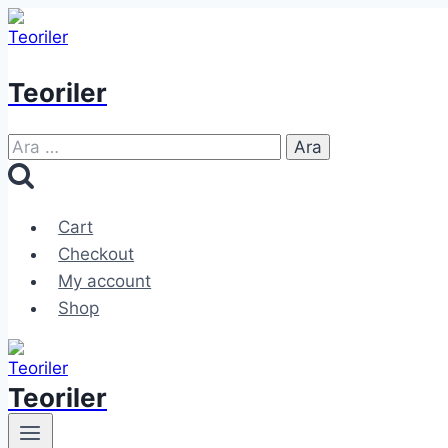
Skip
to
content
Teoriler
Arama:
Cart
Checkout
My account
Shop
Teoriler