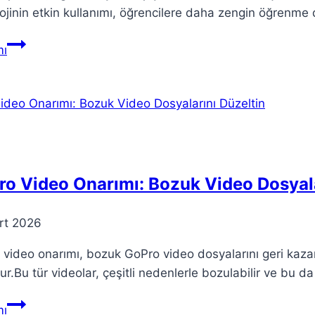
ojinin etkin kullanımı, öğrencilere daha zengin öğrenme
Teorik
ı
İçerikler:
Eğitimde
Yenilikçi
Yöntemler
o Video Onarımı: Bozuk Video Dosyala
rt 2026
video onarımı, bozuk GoPro video dosyalarını geri kazanm
r.Bu tür videolar, çeşitli nedenlerle bozulabilir ve bu d
GoPro
ı