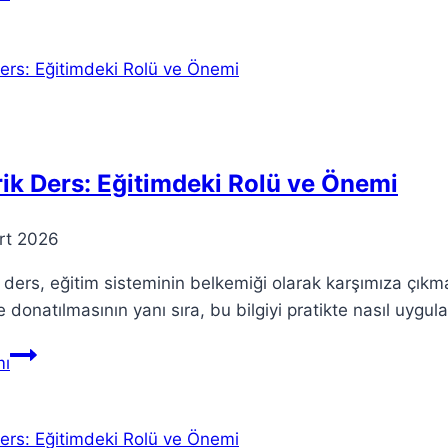
Video
Onarımı:
Bozuk
Video
Dosyalarını
Düzeltin
ik Ders: Eğitimdeki Rolü ve Önemi
rt 2026
 ders, eğitim sisteminin belkemiği olarak karşımıza çıkm
le donatılmasının yanı sıra, bu bilgiyi pratikte nasıl uygu
Teorik
ı
Ders:
Eğitimdeki
Rolü