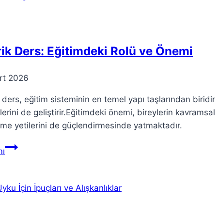
ve
Önemi
ik Ders: Eğitimdeki Rolü ve Önemi
rt 2026
 ders, eğitim sisteminin en temel yapı taşlarından biridi
lerini de geliştirir.Eğitimdeki önemi, bireylerin kavramsal
me yetilerini de güçlendirmesinde yatmaktadır.
Teorik
ı
Ders:
Eğitimdeki
Rolü
ve
Önemi