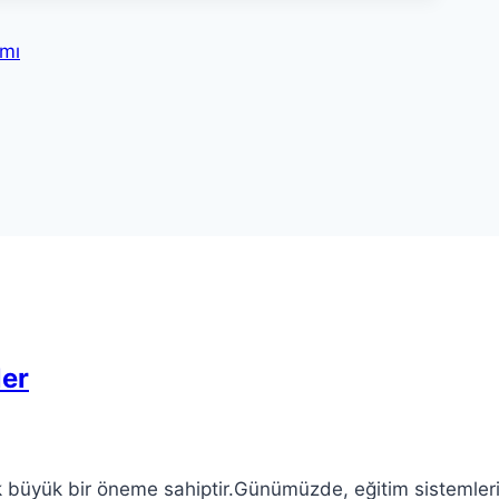
ımı
ler
arak büyük bir öneme sahiptir.Günümüzde, eğitim sistemle