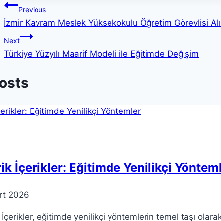
Yazı
Previous
İzmir Kavram Meslek Yüksekokulu Öğretim Görevlisi Al
gezinmesi
Next
Türkiye Yüzyılı Maarif Modeli ile Eğitimde Değişim
Posts
ik İçerikler: Eğitimde Yenilikçi Yöntem
rt 2026
 İçerikler, eğitimde yenilikçi yöntemlerin temel taşı ol