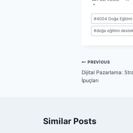
Post
#
4004 Doğa Eğitimi
Tags:
#
doğa eğitimi deste
Yazı
PREVIOUS
Dijital Pazarlama: Stra
gezinmesi
İpuçları
Similar Posts