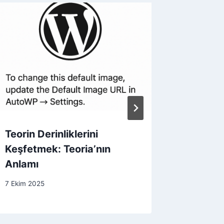
Teorin Derinliklerini
Teoria:
Keşfetmek: Teoria’nın
Anlayış
Anlamı
Anahta
7 Ekim 2025
31 Mart 20