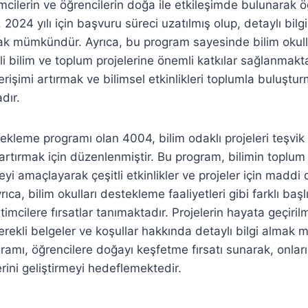
mcilerin ve öğrencilerin doğa ile etkileşimde bulunarak 
 2024 yılı için başvuru süreci uzatılmış olup, detaylı bil
ak mümkündür. Ayrıca, bu program sayesinde bilim okul
itli bilim ve toplum projelerine önemli katkılar sağlanmak
erişimi artırmak ve bilimsel etkinlikleri toplumla buluştur
dır.
ekleme programı olan 4004, bilim odaklı projeleri teşvi
 artırmak için düzenlenmiştir. Bu program, bilimin toplum
eyi amaçlayarak çeşitli etkinlikler ve projeler için maddi
ıca, bilim okulları destekleme faaliyetleri gibi farklı başl
timcilere fırsatlar tanımaktadır. Projelerin hayata geçiril
erekli belgeler ve koşullar hakkında detaylı bilgi alma
ramı, öğrencilere doğayı keşfetme fırsatı sunarak, onları
ini geliştirmeyi hedeflemektedir.