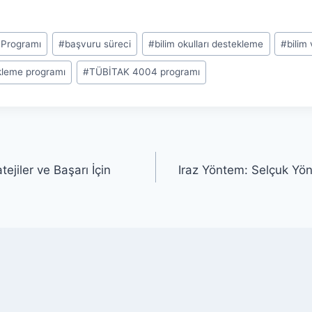
 Programı
#
başvuru süreci
#
bilim okulları destekleme
#
bilim
kleme programı
#
TÜBİTAK 4004 programı
tejiler ve Başarı İçin
Iraz Yöntem: Selçuk Yön