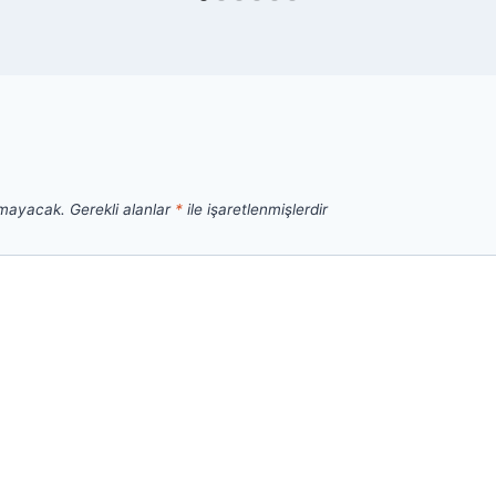
nmayacak.
Gerekli alanlar
*
ile işaretlenmişlerdir