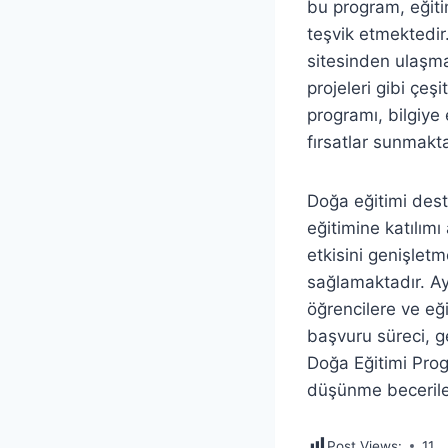
bu program, eğiti
teşvik etmektedir.
sitesinden ulaşm
projeleri gibi çeş
programı, bilgiye 
fırsatlar sunmakta
Doğa eğitimi dest
eğitimine katılımı
etkisini genişletm
sağlamaktadır. Ayr
öğrencilere ve eği
başvuru süreci, g
Doğa Eğitimi Prog
düşünme beceriler
Post Views:
11