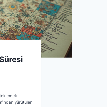
Süresi
steklemek
arafından yürütülen