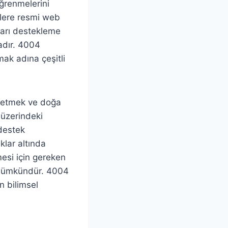
öğrenmelerini
gilere resmi web
ları destekleme
tadır. 4004
mak adına çeşitli
k etmek ve doğa
 üzerindeki
 destek
ıklar altında
mesi için gereken
k mümkündür. 4004
n bilimsel