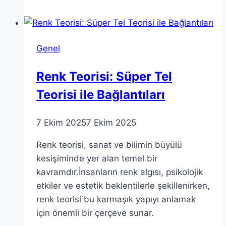
Paradigması:
Toplumsal
Barış
Genel
İçin
Fırsatlar
Renk Teorisi: Süper Tel
Teorisi ile Bağlantıları
7 Ekim 2025
7 Ekim 2025
Renk teorisi, sanat ve bilimin büyülü
kesişiminde yer alan temel bir
kavramdır.İnsanların renk algısı, psikolojik
etkiler ve estetik beklentilerle şekillenirken,
renk teorisi bu karmaşık yapıyı anlamak
için önemli bir çerçeve sunar.