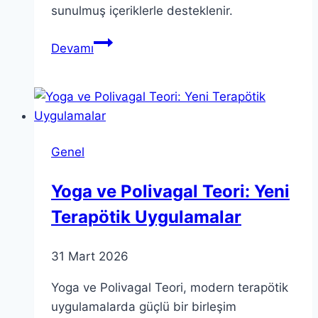
sunulmuş içeriklerle desteklenir.
Açık
Devamı
Bilim:
İTÜ
ve
EELISA’nın
Önemi
Genel
ve
Çalışmaları
Yoga ve Polivagal Teori: Yeni
Terapötik Uygulamalar
31 Mart 2026
Yoga ve Polivagal Teori, modern terapötik
uygulamalarda güçlü bir birleşim