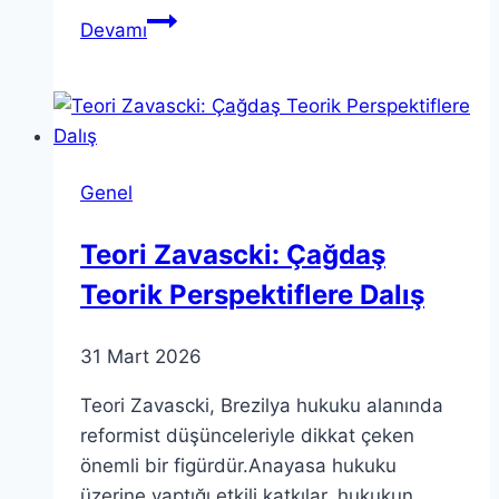
Renk
Devamı
Teorisi:
Süper
Tel
Teorisi
ile
Genel
Bağlantıları
Teori Zavascki: Çağdaş
Teorik Perspektiflere Dalış
31 Mart 2026
Teori Zavascki, Brezilya hukuku alanında
reformist düşünceleriyle dikkat çeken
önemli bir figürdür.Anayasa hukuku
üzerine yaptığı etkili katkılar, hukukun