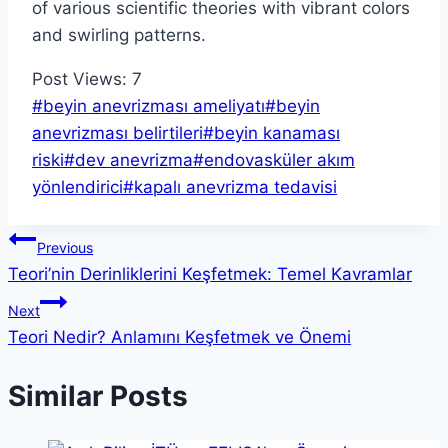
Post Views:
7
Post
#
beyin anevrizması ameliyatı
#
beyin
Tags:
anevrizması belirtileri
#
beyin kanaması
riski
#
dev anevrizma
#
endovasküler akım
yönlendirici
#
kapalı anevrizma tedavisi
Yazı
Previous
Teori’nin Derinliklerini Keşfetmek: Temel Kavramlar
gezinmesi
Next
Teori Nedir? Anlamını Keşfetmek ve Önemi
Similar Posts