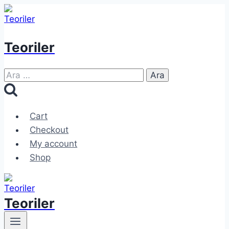
Skip
to
content
Teoriler
Arama:
Cart
Checkout
My account
Shop
Teoriler