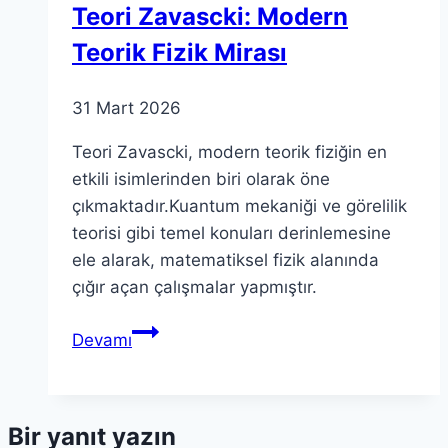
Teori Zavascki: Modern
Teorik Fizik Mirası
31 Mart 2026
Teori Zavascki, modern teorik fiziğin en
etkili isimlerinden biri olarak öne
çıkmaktadır.Kuantum mekaniği ve görelilik
teorisi gibi temel konuları derinlemesine
ele alarak, matematiksel fizik alanında
çığır açan çalışmalar yapmıştır.
Teori
Devamı
Zavascki:
Modern
Teorik
Bir yanıt yazın
Fizik