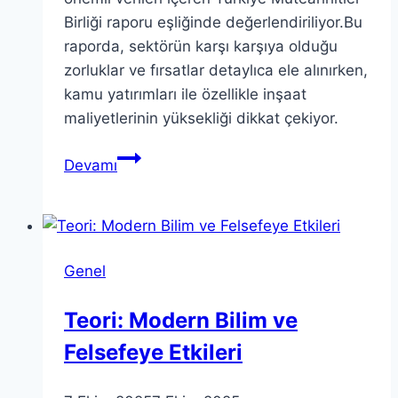
Birliği raporu eşliğinde değerlendiriliyor.Bu
raporda, sektörün karşı karşıya olduğu
zorluklar ve fırsatlar detaylıca ele alınırken,
kamu yatırımları ile özellikle inşaat
maliyetlerinin yüksekliği dikkat çekiyor.
Türkiye
Devamı
İnşaat
Sektörü
Analizi:
2025
Genel
İlk
Çeyrek
Teori: Modern Bilim ve
Raporu
Felsefeye Etkileri