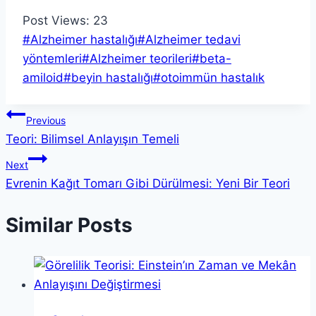
Post Views:
23
Post
#
Alzheimer hastalığı
#
Alzheimer tedavi
Tags:
yöntemleri
#
Alzheimer teorileri
#
beta-
amiloid
#
beyin hastalığı
#
otoimmün hastalık
Yazı
Previous
Teori: Bilimsel Anlayışın Temeli
gezinmesi
Next
Evrenin Kağıt Tomarı Gibi Dürülmesi: Yeni Bir Teori
Similar Posts