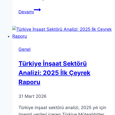
Gizli
Devamı
Anlaşma
Teorileri
ve
Cabal’ın
Önemi
Genel
Türkiye İnşaat Sektörü
Analizi: 2025 İlk Çeyrek
Raporu
31 Mart 2026
Türkiye inşaat sektörü analizi, 2025 yılı için
önemli verileri içeren Türkiye Müteahhitler