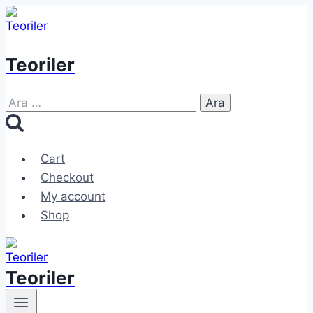
Skip
to
content
Teoriler
Arama:
Cart
Checkout
My account
Shop
Teoriler