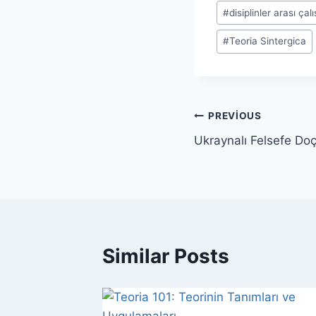
Post
#
disiplinler arası çal
Tags:
#
Teoria Sintergica
Yazı
PREVIOUS
Ukraynalı Felsefe Doç
gezinmesi
Similar Posts