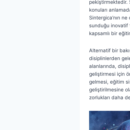
pekiştirmektedir. S
konuları anlamada
Sintergica’nın ne
sunduğu inovatif f
kapsamlı bir eğiti
Alternatif bir bak
disiplinlerden gel
alanlarında, disip
geliştirmesi için 
gelmesi, eğitim si
geliştirilmesine 
zorlukları daha d