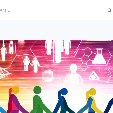
rama: