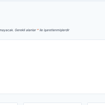
nmayacak.
Gerekli alanlar
*
ile işaretlenmişlerdir