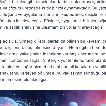
ağlık bilimleri gibi birçok alanda disiplinler arası işbirlik
 ve çözüm üretmede kritik bir rol oynamaktadır. Bu yazı
 olduğunu ve uygulama alanlarını keşfederek, disiplinler a
ırsatları inceleyeceğiz. Böylece, uygulamalı bilimler ışı
m ve sağlık anlayışına ulaşmamızın yollarını arayacağız.
ış açısıyla, Sintergik Teori olarak da bilinen bu kavram, çe
en bilgilerin birleştirilmesine dayanır. Hem eğitim hem de
linler arası yaklaşımlar, insanların karmaşık sorunlara in
önemli bir zemin sağlar. Sintergik yöntemlerle, farklı alanl
stemleri ve sağlık hizmetleri gibi önemli konularda yenil
olanak tanır. İlerleyen bölümde, bu yaklaşımın sunduğu ol
erinlemesine ele alacağız.