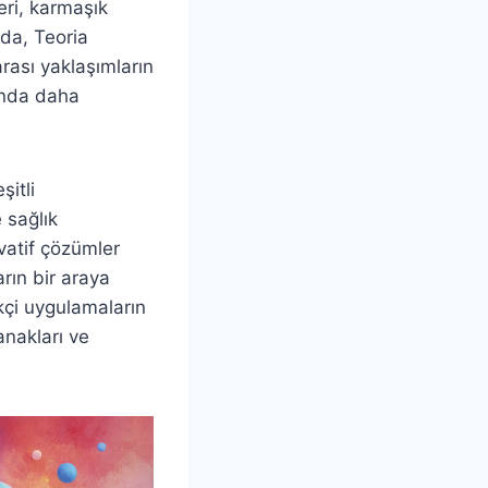
leri, karmaşık
da, Teoria
rası yaklaşımların
ğında daha
şitli
 sağlık
ovatif çözümler
arın bir araya
ikçi uygulamaların
anakları ve