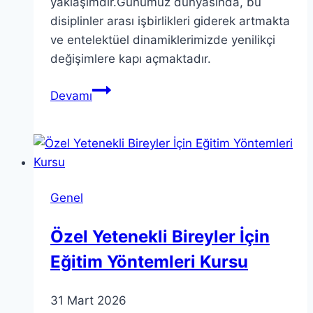
yaklaşımdır.Günümüz dünyasında, bu
disiplinler arası işbirlikleri giderek artmakta
ve entelektüel dinamiklerimizde yenilikçi
değişimlere kapı açmaktadır.
Sinterjik
Devamı
Teoriler:
Sanat,
Bilim
ve
Zeka
Genel
Bağlantıları
Özel Yetenekli Bireyler İçin
Eğitim Yöntemleri Kursu
31 Mart 2026