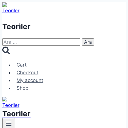
Skip
to
content
Teoriler
Arama:
Cart
Checkout
My account
Shop
Teoriler