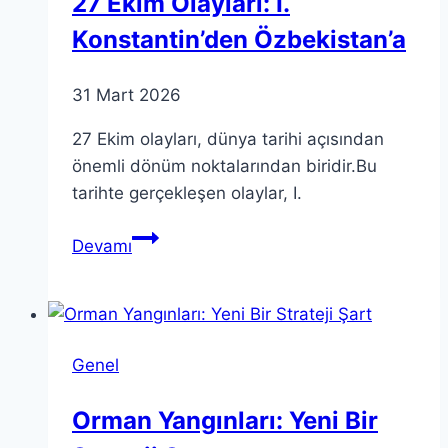
27 Ekim Olayları: I.
Konstantin’den Özbekistan’a
31 Mart 2026
27 Ekim olayları, dünya tarihi açısından
önemli dönüm noktalarından biridir.Bu
tarihte gerçekleşen olaylar, I.
27
Devamı
Ekim
Olayları:
I.
Konstantin’den
Genel
Özbekistan’a
Orman Yangınları: Yeni Bir