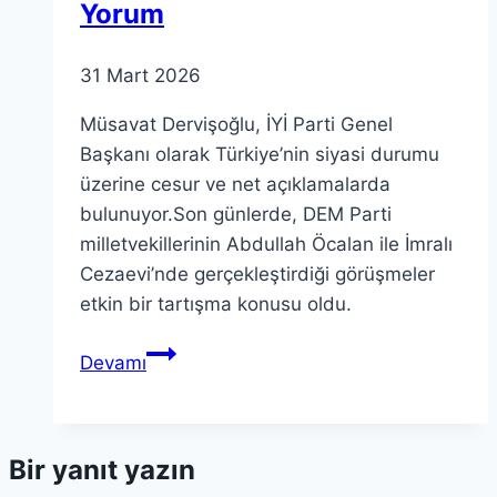
Yorum
31 Mart 2026
Müsavat Dervişoğlu, İYİ Parti Genel
Başkanı olarak Türkiye’nin siyasi durumu
üzerine cesur ve net açıklamalarda
bulunuyor.Son günlerde, DEM Parti
milletvekillerinin Abdullah Öcalan ile İmralı
Cezaevi’nde gerçekleştirdiği görüşmeler
etkin bir tartışma konusu oldu.
Müsavat
Devamı
Dervişoğlu’dan
Öcalan
Açıklamaları
Bir yanıt yazın
İle