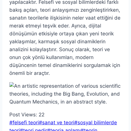
yapılacaktır. Felsefi ve sosyal bilimlerdeki farklı
bakış açıları, teori anlayışımızı zenginleştirirken,
sanatın teorilerle ilişkisinin neler vaat ettiğini de
merak etmeyi teşvik eder. Ayrıca, dijital
dönüşümün etkisiyle ortaya çıkan yeni teorik
yaklaşımlar, karmaşık sosyal dinamiklerin
analizini kolaylaştırır. Sonuç olarak, teori ve
onun çok yönlü kullanımları, modern
düşüncenin temel dinamiklerini sorgulamak için
önemli bir araçtır.
Post Views:
22
Post
#
felsefi teori
#
sanat ve teori
#
sosyal bilimlerde
Tags:
teori
#
teori nedir
#
teoria anlamı
#
teorin