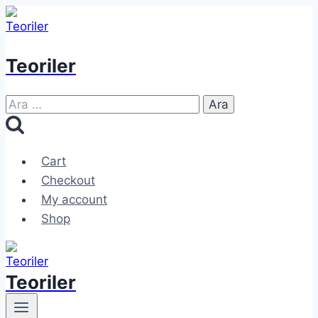
Skip
to
content
Teoriler
Arama:
Cart
Checkout
My account
Shop
Teoriler