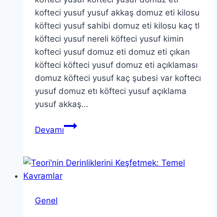
kofteci yusuf yusuf akkaş domuz eti kilosu
köfteci yusuf sahibi domuz eti kilosu kaç tl
köfteci yusuf nereli köfteci yusuf kimin
kofteci yusuf domuz eti domuz eti çıkan
köfteci köfteci yusuf domuz eti açıklaması
domuz köfteci yusuf kaç şubesi var koftecı
yusuf domuz etı köfteci yusuf açıklama
yusuf akkaş…
köfteci
Devamı
yusuf
köfteci
yusuf
domuz
eti
Genel
kofteci
yusuf…