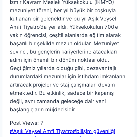
İzmir Kavram Meslek Yüksekokulu (İKMYO)
mezuniyet töreni, her yıl büyük bir coşkuyla
kutlanan bir gelenektir ve bu yıl Aşık Veysel
Amfi Tiyatro’da yer aldı. Yüksekokulun 700’e
yakın öğrencisi, çeşitli alanlarda eğitim alarak
başarılı bir şekilde mezun oldular. Mezuniyet
sevinci, bu gençlerin kariyerlerine atacakları
adım için önemli bir dönüm noktası oldu.
Geçtiğimiz yıllarda olduğu gibi, dezavantajlı
durumlardaki mezunlar için istihdam imkanlarını
artıracak projeler ve staj çalışmaları devam
etmektedir. Bu etkinlik, sadece bir kapanış
değil, aynı zamanda geleceğe dair yeni
başlangıçların müjdecisidir.
Post Views:
7
Post
#
Aşık Veysel Amfi Tiyatro
#
bilişim güvenliği