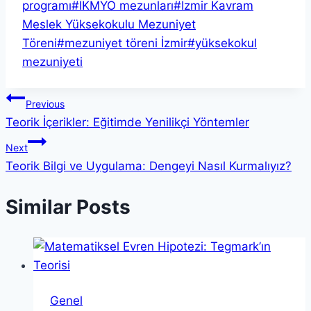
Tags:
programı
#
İKMYO mezunları
#
İzmir Kavram
Meslek Yüksekokulu Mezuniyet
Töreni
#
mezuniyet töreni İzmir
#
yüksekokul
mezuniyeti
Yazı
Previous
Teorik İçerikler: Eğitimde Yenilikçi Yöntemler
gezinmesi
Next
Teorik Bilgi ve Uygulama: Dengeyi Nasıl Kurmalıyız?
Similar Posts
Genel