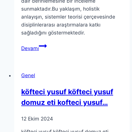
dair derinlemesine bir inceleme
sunmaktadır.Bu yaklaşım, holistik
anlayışın, sistemler teorisi çerçevesinde
disiplinlerarası araştırmalara katkı
sağladığını göstermektedir.
Teoria
Devamı
Sintergica:
Farklı
Teorileri
Genel
Birleştirerek
Anlamak
köfteci yusuf köfteci yusuf
domuz eti kofteci yusuf…
12 Ekim 2024
köfteci yusuf köfteci yusuf domuz eti