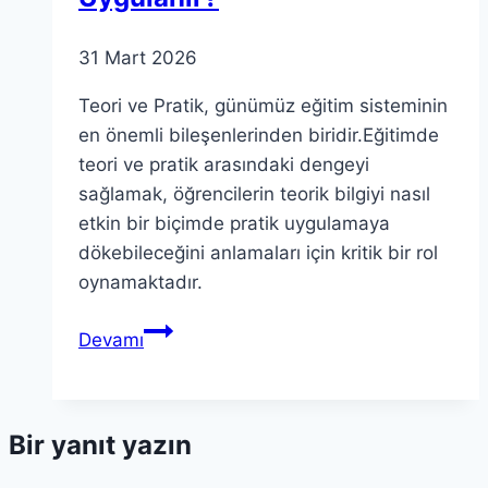
31 Mart 2026
Teori ve Pratik, günümüz eğitim sisteminin
en önemli bileşenlerinden biridir.Eğitimde
teori ve pratik arasındaki dengeyi
sağlamak, öğrencilerin teorik bilgiyi nasıl
etkin bir biçimde pratik uygulamaya
dökebileceğini anlamaları için kritik bir rol
oynamaktadır.
Teori
Devamı
ve
Pratik:
Bilgi
Bir yanıt yazın
Nasıl
Uygulanır?