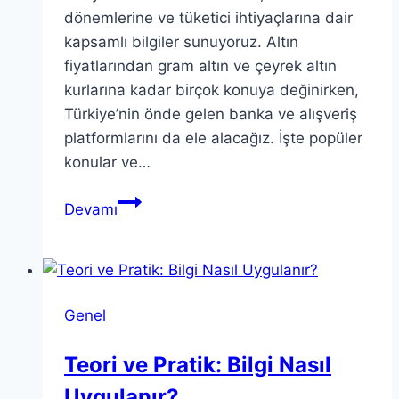
dönemlerine ve tüketici ihtiyaçlarına dair
kapsamlı bilgiler sunuyoruz. Altın
fiyatlarından gram altın ve çeyrek altın
kurlarına kadar birçok konuya değinirken,
Türkiye’nin önde gelen banka ve alışveriş
platformlarını da ele alacağız. İşte popüler
konular ve…
Türkiye’nin
Devamı
Gündemindeki
Popüler
Konular
Bu
Genel
makalede
Türkiye’nin
Teori ve Pratik: Bilgi Nasıl
gündemini…
Uygulanır?