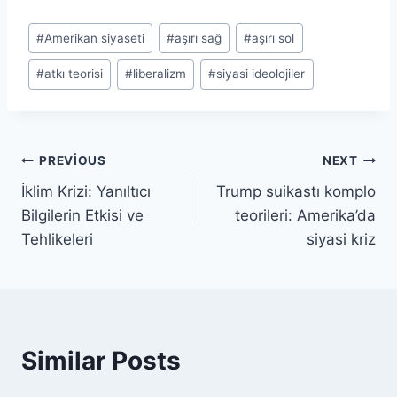
Post
#
Amerikan siyaseti
#
aşırı sağ
#
aşırı sol
Tags:
#
atkı teorisi
#
liberalizm
#
siyasi ideolojiler
Yazı
PREVIOUS
NEXT
İklim Krizi: Yanıltıcı
Trump suikastı komplo
gezinmesi
Bilgilerin Etkisi ve
teorileri: Amerika’da
Tehlikeleri
siyasi kriz
Similar Posts