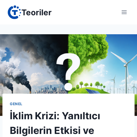
Skip
Teoriler
to
content
GENEL
İklim Krizi: Yanıltıcı
Bilgilerin Etkisi ve