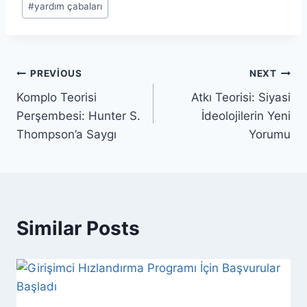
#
yardım çabaları
Yazı
PREVIOUS
NEXT
Komplo Teorisi
Atkı Teorisi: Siyasi
gezinmesi
Perşembesi: Hunter S.
İdeolojilerin Yeni
Thompson’a Saygı
Yorumu
Similar Posts