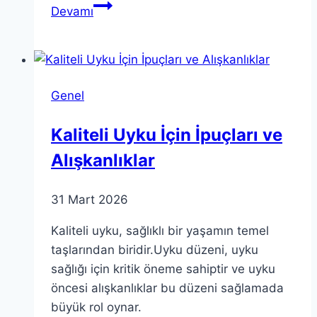
Yurt
Devamı
İçi
Asgari
Kurumlar
Vergisi
Genel
ile
Teşvikli
Kaliteli Uyku İçin İpuçları ve
Yatırımlar
Alışkanlıklar
31 Mart 2026
Kaliteli uyku, sağlıklı bir yaşamın temel
taşlarından biridir.Uyku düzeni, uyku
sağlığı için kritik öneme sahiptir ve uyku
öncesi alışkanlıklar bu düzeni sağlamada
büyük rol oynar.