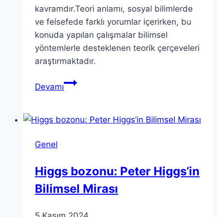
kavramdır.Teori anlamı, sosyal bilimlerde
ve felsefede farklı yorumlar içerirken, bu
konuda yapılan çalışmalar bilimsel
yöntemlerle desteklenen teorik çerçeveleri
araştırmaktadır.
Teori
Devamı
Kavramını
Anlamak:
Anlamının
Derinlemesine
Genel
İncelemesi
Higgs bozonu: Peter Higgs’in
Bilimsel Mirası
5 Kasım 2024