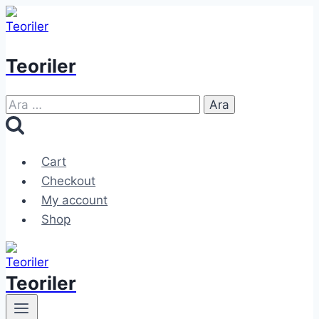
Skip
to
content
Teoriler
Arama:
Cart
Checkout
My account
Shop
Teoriler