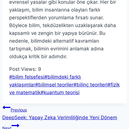
evrensel yasalar gibi konular öne çıkar. Her bir
yaklaşım, bilim insanlarına olayları farklı
perspektiflerden yorumlama fırsatı sunar.
Böylece bilim, tekdüzelikten uzaklaşarak daha
kapsamlı ve zengin bir yapıya bürünür. Bu
nedenle, bilimdeki alternatif kavramları
tartışmak, bilimin evrimini anlamak adına
oldukça kritik bir adımdır.
Post Views:
9
Post
#
bilim felsefesi
#
bilimdeki farklı
Tags:
yaklaşımlar
#
bilimsel teoriler
#
bilinç teorileri
#
fizik
ve matematik
#
kuantum teorisi
Yazı
Previous
DeepSeek: Yapay Zeka Verimliliğinde Yeni Dönem
gezinmesi
Next