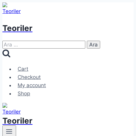
Skip
to
content
Teoriler
Arama:
Cart
Checkout
My account
Shop
Teoriler