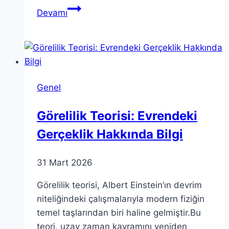
TÜBİTAK
Devamı
İran
İşbirliği
Programı
2024
Çağrısını
Genel
Duyurdu
Görelilik Teorisi: Evrendeki
Gerçeklik Hakkında Bilgi
31 Mart 2026
Görelilik teorisi, Albert Einstein’ın devrim
niteliğindeki çalışmalarıyla modern fiziğin
temel taşlarından biri haline gelmiştir.Bu
teori, uzay zaman kavramını yeniden