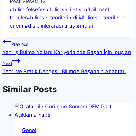
Post Views:
12
Post
#
bilim felsefesi
#
bilimsel iletişim
#
bilimsel
Tags:
teoriler
#
bilimsel teorilerin dili
#
bilimsel teorilerin
önemi
#
disiplinlerarası araştırmalar
Yazı
Previous
Yeni İş Bulma Yolları: Kariyerinizde Başarı İçin İpuçları
gezinmesi
Next
Teori ve Pratik Dengesi: Bilimde Başarının Anahtarı
Similar Posts
Genel