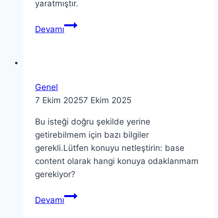
yaratmıştır.
Teori
Devamı
Zavascki:
Hukuk
Teorisine
Katkıları
Genel
ve
7 Ekim 2025
7 Ekim 2025
Öğretileri
Bu isteği doğru şekilde yerine
getirebilmem için bazı bilgiler
gerekli.Lütfen konuyu netleştirin: base
content olarak hangi konuya odaklanmam
gerekiyor?
Devamı