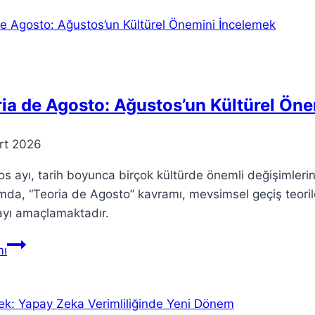
404
Hata
Sayfası
Çözümü
ia de Agosto: Ağustos’un Kültürel Ön
rt 2026
s ayı, tarih boyunca birçok kültürde önemli değişimlerin
da, “Teoria de Agosto” kavramı, mevsimsel geçiş teorile
yı amaçlamaktadır.
Teoria
ı
de
Agosto:
Ağustos’un