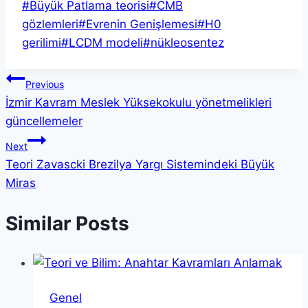
Post
#
Büyük Patlama teorisi
#
CMB
Tags:
gözlemleri
#
Evrenin Genişlemesi
#
H0
gerilimi
#
LCDM modeli
#
nükleosentez
Yazı
Previous
İzmir Kavram Meslek Yüksekokulu yönetmelikleri
gezinmesi
güncellemeler
Next
Teori Zavascki Brezilya Yargı Sistemindeki Büyük
Miras
Similar Posts
Genel