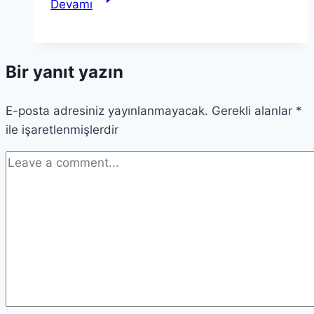
Devamı
Nedir?
Bilimdeki
Yeri
Bir yanıt yazın
ve
Önemi
E-posta adresiniz yayınlanmayacak.
Hakkında
Gerekli alanlar
*
ile işaretlenmişlerdir
Bilgi