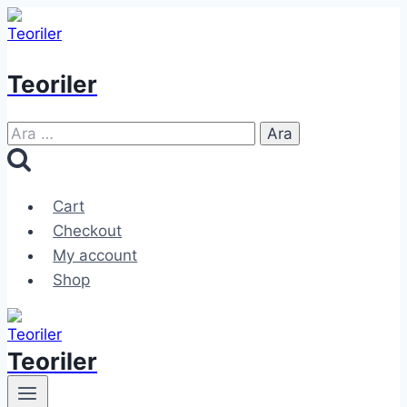
Skip
to
content
Teoriler
Arama:
Cart
Checkout
My account
Shop
Teoriler