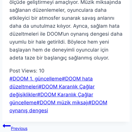
ölçüde geliştirmeyi amaçlıyor. Müzik miksajında
sağlanan düzenlemeler, oyunculara daha
etkileyici bir atmosfer sunarak savaş anlarını
daha da unutulmaz kılıyor. Ayrıca, sağlam hata
düzeltmeleri ile DOOM’un oynanış dengesi daha
uyumlu bir hale getirildi. Böylece hem yeni
başlayan hem de deneyimli oyuncular için
adeta taze bir başlangıç sağlanmış oluyor.
Post Views:
10
Post
#
DOOM 1. güncelleme
#
DOOM hata
Tags:
düzeltmeleri
#
DOOM Karanlık Çağlar
değişiklikler
#
DOOM Karanlık Çağlar
güncelleme
#
DOOM müzik miksajı
#
DOOM
oynanış dengesi
Yazı
Previous