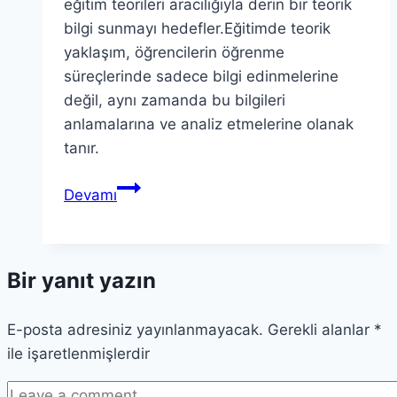
eğitim teorileri aracılığıyla derin bir teorik
bilgi sunmayı hedefler.Eğitimde teorik
yaklaşım, öğrencilerin öğrenme
süreçlerinde sadece bilgi edinmelerine
değil, aynı zamanda bu bilgileri
anlamalarına ve analiz etmelerine olanak
tanır.
Teorik
Devamı
Ders
Nedir?
Eğitimde
Bir yanıt yazın
Teorik
Yaklaşımlar
E-posta adresiniz yayınlanmayacak.
Gerekli alanlar
*
ile işaretlenmişlerdir