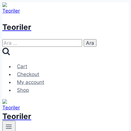
Skip
to
content
Teoriler
Arama:
Cart
Checkout
My account
Shop
Teoriler