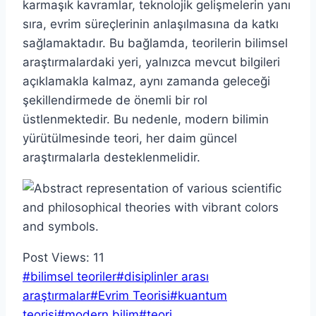
karmaşık kavramlar, teknolojik gelişmelerin yanı
sıra, evrim süreçlerinin anlaşılmasına da katkı
sağlamaktadır. Bu bağlamda, teorilerin bilimsel
araştırmalardaki yeri, yalnızca mevcut bilgileri
açıklamakla kalmaz, aynı zamanda geleceği
şekillendirmede de önemli bir rol
üstlenmektedir. Bu nedenle, modern bilimin
yürütülmesinde teori, her daim güncel
araştırmalarla desteklenmelidir.
Post Views:
11
Post
#
bilimsel teoriler
#
disiplinler arası
Tags:
araştırmalar
#
Evrim Teorisi
#
kuantum
teorisi
#
modern bilim
#
teori