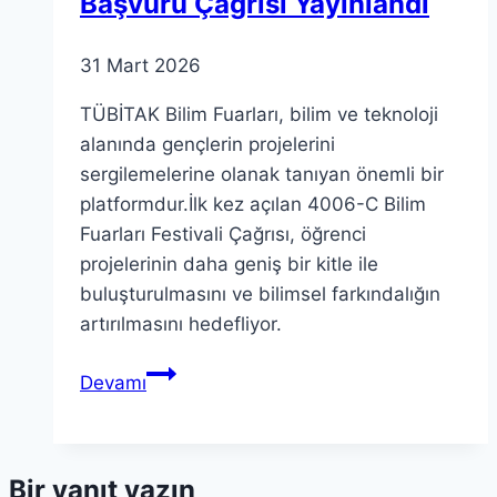
Başvuru Çağrısı Yayınlandı
31 Mart 2026
TÜBİTAK Bilim Fuarları, bilim ve teknoloji
alanında gençlerin projelerini
sergilemelerine olanak tanıyan önemli bir
platformdur.İlk kez açılan 4006-C Bilim
Fuarları Festivali Çağrısı, öğrenci
projelerinin daha geniş bir kitle ile
buluşturulmasını ve bilimsel farkındalığın
artırılmasını hedefliyor.
TÜBİTAK
Devamı
Bilim
Fuarları
için
Bir yanıt yazın
Başvuru