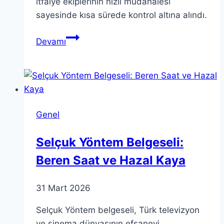
itfaiye ekiplerinin hızlı müdahalesi
sayesinde kısa sürede kontrol altına alındı.
Versay
Devamı
Sarayı
Yangını:
Çatı
Yenileme
Çalışmaları
Genel
Selçuk Yöntem Belgeseli:
Beren Saat ve Hazal Kaya
31 Mart 2026
Selçuk Yöntem belgeseli, Türk televizyon
ve sinema dünyasının efsanevi