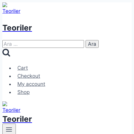
Skip
to
content
Teoriler
Arama:
Cart
Checkout
My account
Shop
Teoriler