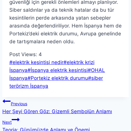
güvenliği için gerekli önlemleri almayı planlıyor.
Siber saldırılar ya da teknik hatalar da bu tür
kesintilerin perde arkasında yatan sebepler
arasında değerlendiriliyor. Hem İspanya hem de
Portekiz’deki elektrik durumu, Avrupa genelinde
de tartışmalara neden oldu.
Post Views:
4
Post
#
elektrik kesintisi nedir
#
elektrik krizi
Tags:
İspanya
#
İspanya elektrik kesintisi
#
OHAL
İspanya
#
Portekiz elektrik durumu
#
siber
terörizm İspanya
Yazı
Previous
Her Şeyi Gören Göz: Gizemli Sembolün Anlamı
gezinmesi
Next
Teoria: Günümüzde Anlamı ve Önemi