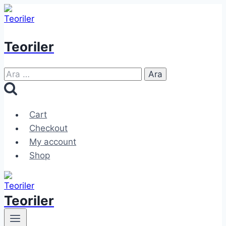
Skip
to
content
Teoriler
Arama:
Cart
Checkout
My account
Shop
Teoriler