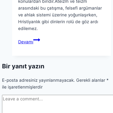
konulardan biridir.Ateizm ve teizm
arasındaki bu çatışma, felsefi argümanlar
ve ahlak sistemi üzerine yoğunlaşırken,
Hristiyanlık gibi dinlerin rolü de göz ardı
edilemez.
Tanrı’nın
Devamı
Varlığı:
Sorular
ve
Bir yanıt yazın
Felsefi
Argümanlar
E-posta adresiniz yayınlanmayacak.
Gerekli alanlar
*
ile işaretlenmişlerdir