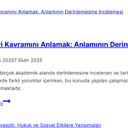
İçin
İpuçları
ve
Alışkanlıklar
i Kavramını Anlamak: Anlamının Deri
m 2025
7 Ekim 2025
 birçok akademik alanda derinlemesine incelenen ve tartı
ede farklı yorumlar içerirken, bu konuda yapılan çalışmal
rmaktadır.
Teori
ı
Kavramını
Anlamak:
Anlamının