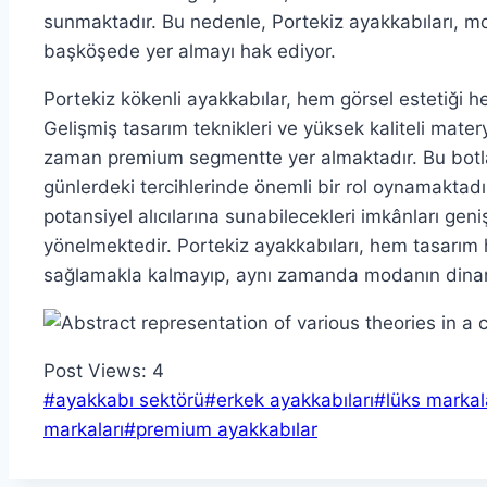
sunmaktadır. Bu nedenle, Portekiz ayakkabıları, m
başköşede yer almayı hak ediyor.
Portekiz kökenli ayakkabılar, hem görsel estetiği he
Gelişmiş tasarım teknikleri ve yüksek kaliteli mater
zaman premium segmentte yer almaktadır. Bu botlar
günlerdeki tercihlerinde önemli bir rol oynamaktadı
potansiyel alıcılarına sunabilecekleri imkânları ge
yönelmektedir. Portekiz ayakkabıları, hem tasarım
sağlamakla kalmayıp, aynı zamanda modanın dinami
Post Views:
4
Post
#
ayakkabı sektörü
#
erkek ayakkabıları
#
lüks markal
Tags:
markaları
#
premium ayakkabılar