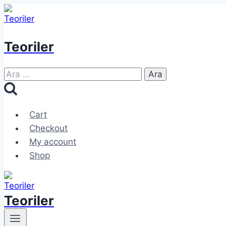
Skip
to
content
Teoriler
Arama:
Cart
Checkout
My account
Shop
Teoriler