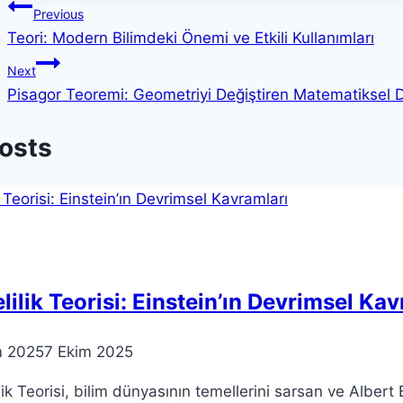
Yazı
Previous
Teori: Modern Bilimdeki Önemi ve Etkili Kullanımları
gezinmesi
Next
Pisagor Teoremi: Geometriyi Değiştiren Matematiksel 
Posts
lilik Teorisi: Einstein’ın Devrimsel Ka
m 2025
7 Ekim 2025
lik Teorisi, bilim dünyasının temellerini sarsan ve Albert 