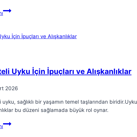
Teoria:
ı
Farklı
Disiplinlerde
Anlamı
ve
Önemi
teli Uyku İçin İpuçları ve Alışkanlıklar
rt 2026
li uyku, sağlıklı bir yaşamın temel taşlarından biridir.Uyk
nlıklar bu düzeni sağlamada büyük rol oynar.
Kaliteli
ı
Uyku