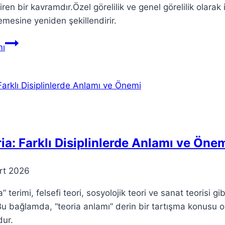
iren bir kavramdır.Özel görelilik ve genel görelilik olara
emesine yeniden şekillendirir.
Görelilik
ı
Teorisi:
Einstein’ın
Devrimsel
Kavramları
ia: Farklı Disiplinlerde Anlamı ve Öne
rt 2026
a” terimi, felsefi teori, sosyolojik teori ve sanat teorisi g
Bu bağlamda, “teoria anlamı” derin bir tartışma konusu o
dur.