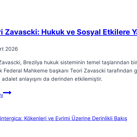
Derinlemesine
İncelemesi
i Zavascki: Hukuk ve Sosyal Etkilere 
rt 2026
Zavascki, Brezilya hukuk sisteminin temel taşlarından bir
 Federal Mahkeme başkanı Teori Zavascki tarafından geliş
 adalet anlayışını da derinden etkilemiştir.
Teori
ı
Zavascki:
Hukuk
ve
Sosyal
Etkilere