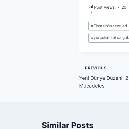
Post Views:
20
Post
#
Einstein'ın teorileri
Tags:
#
yerçekimsel dalgal
Yazı
PREVIOUS
Yeni Dünya Düzeni: 2
gezinmesi
Mücadelesi
Similar Posts