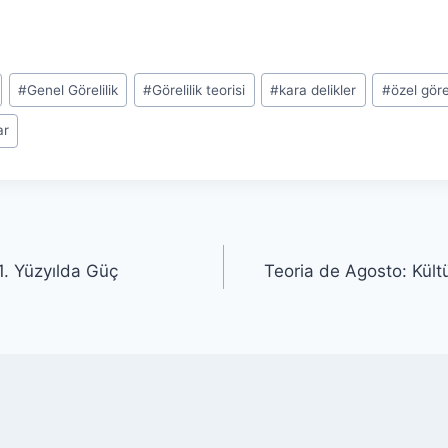
#
Genel Görelilik
#
Görelilik teorisi
#
kara delikler
#
özel görel
ar
1. Yüzyılda Güç
Teoria de Agosto: Kült