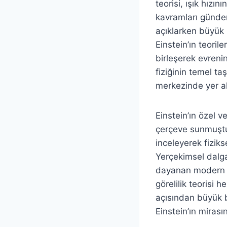
teorisi, ışık hızı
kavramları gündem
açıklarken büyük 
Einstein’ın teoril
birleşerek evrenin
fiziğinin temel t
merkezinde yer a
Einstein’ın özel ve
çerçeve sunmuştur
inceleyerek fizik
Yerçekimsel dalgal
dayanan modern a
görelilik teorisi
açısından büyük b
Einstein’ın mirası