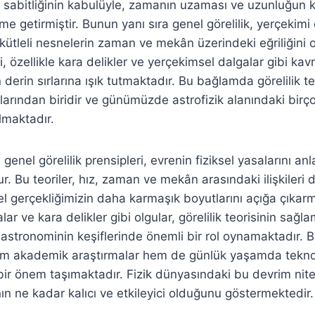
nın sabitliğinin kabulüyle, zamanın uzaması ve uzunluğun k
e getirmiştir. Bunun yanı sıra genel görelilik, yerçekimi
kütleli nesnelerin zaman ve mekân üzerindeki eğriliğini 
eri, özellikle kara delikler ve yerçekimsel dalgalar gibi kav
 derin sırlarına ışık tutmaktadır. Bu bağlamda görelilik t
aşlarından biridir ve günümüzde astrofizik alanındaki birç
lmaktadır.
 genel görelilik prensipleri, evrenin fiziksel yasalarını an
. Bu teoriler, hız, zaman ve mekân arasındaki ilişkileri 
sel gerçekliğimizin daha karmaşık boyutlarını açığa çıkar
ar ve kara delikler gibi olgular, görelilik teorisinin sağl
stronominin keşiflerinde önemli bir rol oynamaktadır. 
 hem akademik araştırmalar hem de günlük yaşamda teknol
ir önem taşımaktadır. Fizik dünyasındaki bu devrim niteli
nın ne kadar kalıcı ve etkileyici olduğunu göstermektedir.