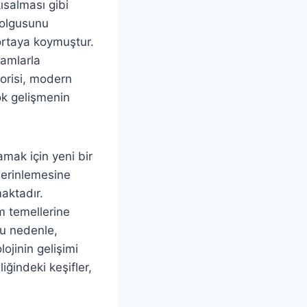
ısalması gibi
 olgusunu
ortaya koymuştur.
ramlarla
eorisi, modern
ok gelişmenin
lamak için yeni bir
derinlemesine
maktadır.
am temellerine
Bu nedenle,
ojinin gelişimi
ğindeki keşifler,