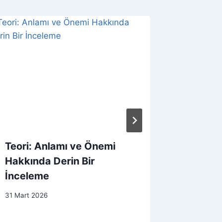
Teori: Anlamı ve Önemi
Teorini
Hakkında Derin Bir
Uygula
İnceleme
Hakkın
31 Mart 2026
31 Mart 20