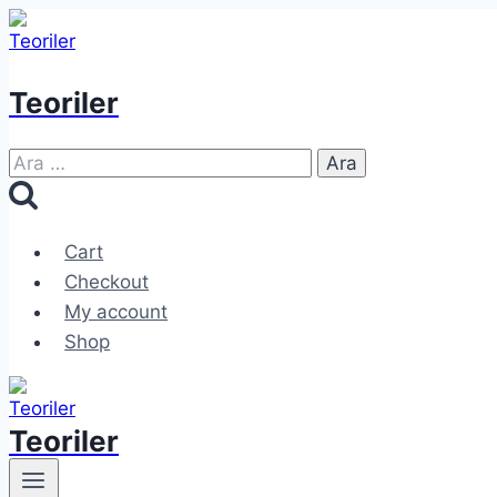
Skip
to
content
Teoriler
Arama:
Cart
Checkout
My account
Shop
Teoriler