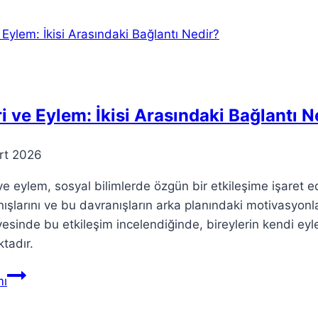
Bilimsel
Keşif
Yolculuğu
i ve Eylem: İkisi Arasındaki Bağlantı N
rt 2026
ve eylem, sosyal bilimlerde özgün bir etkileşime işaret e
ışlarını ve bu davranışların arka planındaki motivasyonl
esinde bu etkileşim incelendiğinde, bireylerin kendi eyle
tadır.
Teori
ı
ve
Eylem: