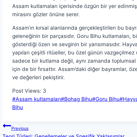
Assam kutlamaları içerisinde özgün bir yer edinmiş
mirasını gözler önüne serer.
Assam’ın kırsal alanlarında gerçekleştirilen bu ba
geleneğinin bir parçasıdır. Goru Bihu kutlamaları, b
gösterdiği özen ve sevginin bir yansımasıdır. Hayva
yapılan çeşitli ritüeller, bu özel günün vazgeçilme
sadece bir kutlama değil, aynı zamanda toplumsal 
için de bir fırsattır. Assam’daki diğer bayramlar, öze
ve değerleri pekiştirir.
Post Views:
3
Post
#
Assam kutlamaları
#
Bohag Bihu
#
Goru Bihu
#
Hayva
Tags:
Bihu
Yazı
Previous
Teori Türleri: Genellemeler ve Spesifik Yaklaşımlar