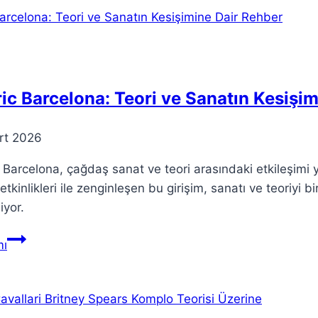
İkisi
Arasındaki
Bağlantı
Nedir?
ic Barcelona: Teori ve Sanatın Kesişi
rt 2026
 Barcelona, çağdaş sanat ve teori arasındaki etkileşimi 
etkinlikleri ile zenginleşen bu girişim, sanatı ve teoriyi 
iyor.
Teoric
ı
Barcelona:
Teori
ve
Sanatın