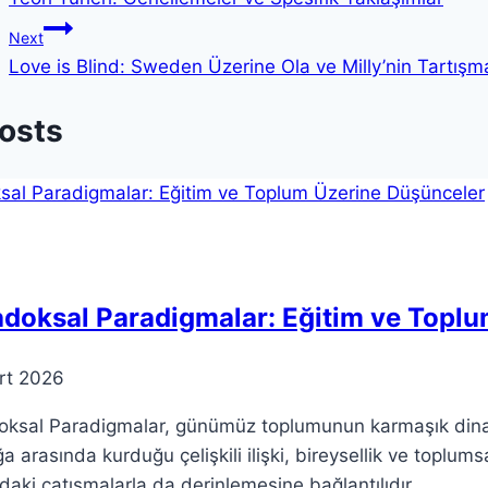
gezinmesi
Next
Love is Blind: Sweden Üzerine Ola ve Milly’nin Tartışm
Posts
doksal Paradigmalar: Eğitim ve Topl
rt 2026
ksal Paradigmalar, günümüz toplumunun karmaşık dinamikl
ğa arasında kurduğu çelişkili ilişki, bireysellik ve toplums
daki çatışmalarla da derinlemesine bağlantılıdır.