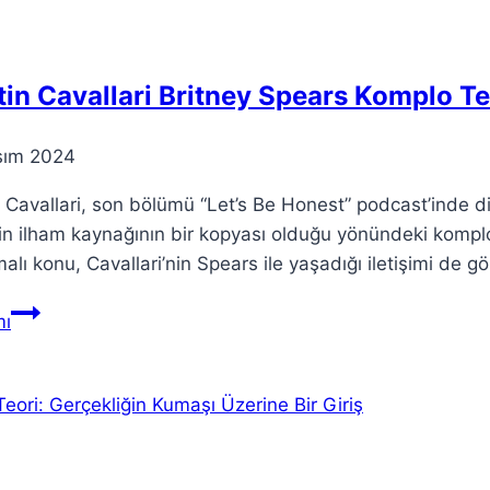
Kesişimine
Dair
Rehber
tin Cavallari Britney Spears Komplo Te
sım 2024
n Cavallari, son bölümü “Let’s Be Honest” podcast’inde dik
n ilham kaynağının bir kopyası olduğu yönündeki komplo 
malı konu, Cavallari’nin Spears ile yaşadığı iletişimi de g
Kristin
ı
Cavallari
Britney
Spears
Komplo
Teorisi
Üzerine