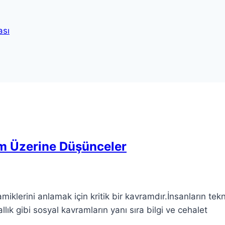
ası
um Üzerine Düşünceler
erini anlamak için kritik bir kavramdır.İnsanların tekn
allık gibi sosyal kavramların yanı sıra bilgi ve cehalet