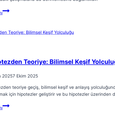
Paradoksal
ı
Paradigmalar:
Eğitim
ve
Toplum
Üzerine
Düşünceler
tezden Teoriye: Bilimsel Keşif Yolcul
m 2025
7 Ekim 2025
zden teoriye geçiş, bilimsel keşif ve anlayış yolculuğunda 
mak için hipotezler geliştirir ve bu hipotezler üzerinden 
Hipotezden
ı
Teoriye: