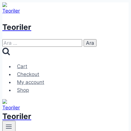
Skip
to
content
Teoriler
Arama:
Cart
Checkout
My account
Shop
Teoriler