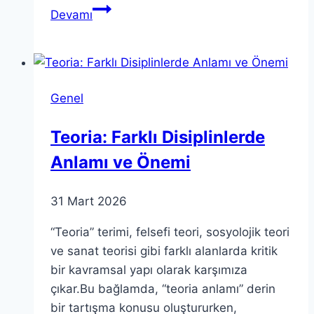
Teori
Devamı
ve
Modern
Bilime
Etkisi:
Genel
Kapsamlı
Bir
Teoria: Farklı Disiplinlerde
İnceleme
Anlamı ve Önemi
31 Mart 2026
“Teoria” terimi, felsefi teori, sosyolojik teori
ve sanat teorisi gibi farklı alanlarda kritik
bir kavramsal yapı olarak karşımıza
çıkar.Bu bağlamda, “teoria anlamı” derin
bir tartışma konusu oluştururken,