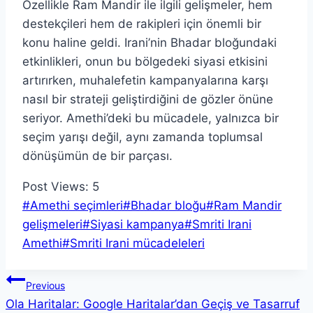
Özellikle Ram Mandir ile ilgili gelişmeler, hem
destekçileri hem de rakipleri için önemli bir
konu haline geldi. Irani’nin Bhadar bloğundaki
etkinlikleri, onun bu bölgedeki siyasi etkisini
artırırken, muhalefetin kampanyalarına karşı
nasıl bir strateji geliştirdiğini de gözler önüne
seriyor. Amethi’deki bu mücadele, yalnızca bir
seçim yarışı değil, aynı zamanda toplumsal
dönüşümün de bir parçası.
Post Views:
5
Post
#
Amethi seçimleri
#
Bhadar bloğu
#
Ram Mandir
Tags:
gelişmeleri
#
Siyasi kampanya
#
Smriti Irani
Amethi
#
Smriti Irani mücadeleleri
Yazı
Previous
Ola Haritalar: Google Haritalar’dan Geçiş ve Tasarruf