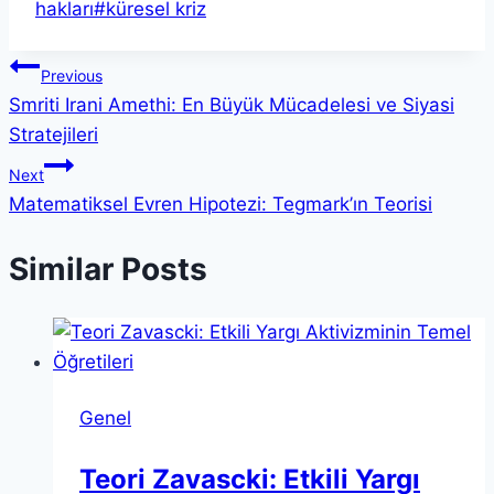
hakları
#
küresel kriz
Yazı
Previous
Smriti Irani Amethi: En Büyük Mücadelesi ve Siyasi
gezinmesi
Stratejileri
Next
Matematiksel Evren Hipotezi: Tegmark’ın Teorisi
Similar Posts
Genel
Teori Zavascki: Etkili Yargı