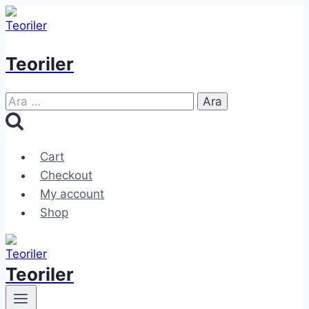
Skip
to
content
Teoriler
Arama:
Cart
Checkout
My account
Shop
Teoriler