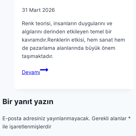
31 Mart 2026
Renk teorisi, insanların duygularını ve
algılarını derinden etkileyen temel bir
kavramdır.Renklerin etkisi, hem sanat hem
de pazarlama alanlarında büyük önem
taşımaktadır.
Renk
Devamı
Teorisi:
Renklerin
Algı
Bir yanıt yazın
ve
Duygular
E-posta adresiniz yayınlanmayacak.
Üzerindeki
Gerekli alanlar
*
ile işaretlenmişlerdir
Etkisi