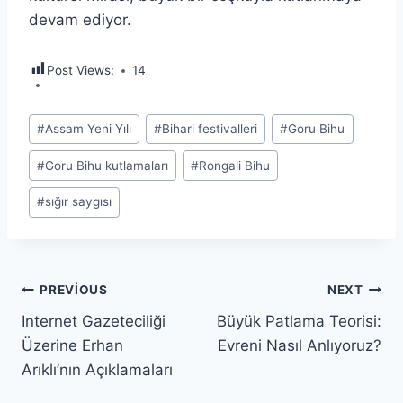
devam ediyor.
Post Views:
14
Post
#
Assam Yeni Yılı
#
Bihari festivalleri
#
Goru Bihu
Tags:
#
Goru Bihu kutlamaları
#
Rongali Bihu
#
sığır saygısı
Yazı
PREVIOUS
NEXT
Internet Gazeteciliği
Büyük Patlama Teorisi:
gezinmesi
Üzerine Erhan
Evreni Nasıl Anlıyoruz?
Arıklı’nın Açıklamaları