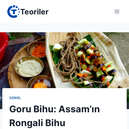
Skip
Teoriler
to
content
GENEL
Goru Bihu: Assam’ın
Rongali Bihu