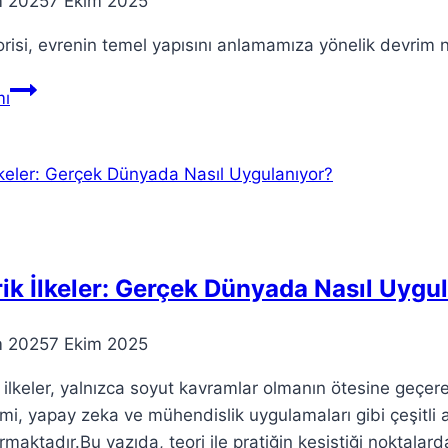
m 2025
7 Ekim 2025
orisi, evrenin temel yapısını anlamamıza yönelik devrim nit
Tel
ı
Teorisi:
Acemiler
için
Detaylı
Bir
Rehber
ik İlkeler: Gerçek Dünyada Nasıl Uygu
m 2025
7 Ekim 2025
 ilkeler, yalnızca soyut kavramlar olmanın ötesine geçe
i, yapay zeka ve mühendislik uygulamaları gibi çeşitli al
rmaktadır.Bu yazıda, teori ile pratiğin kesiştiği noktalard