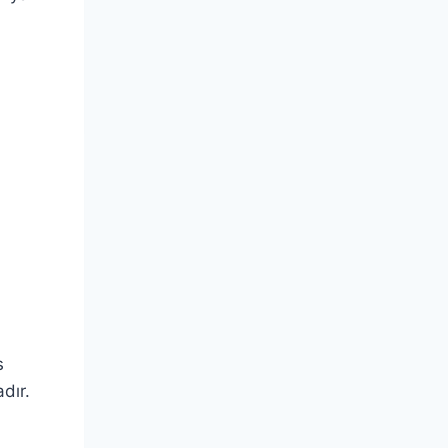
s
dır.