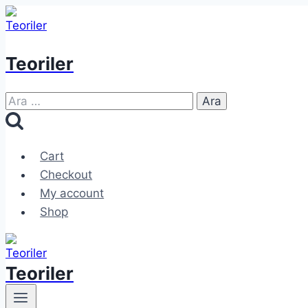
Skip
to
content
Teoriler
Arama:
Cart
Checkout
My account
Shop
Teoriler