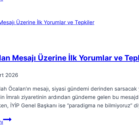
Teorisi:
Evrim
Hayatı
Anlayışımızı
Dönüştürdü
an Mesajı Üzerine İlk Yorumlar ve Tep
rt 2026
ah Öcalan’ın mesajı, siyasi gündemi derinden sarsacak 
nin İmralı ziyaretinin ardından gündeme gelen bu mesajda
en, İYİP Genel Başkanı ise “paradigma ne bilmiyoruz” diye
Öcalan
ı
Mesajı
Üzerine