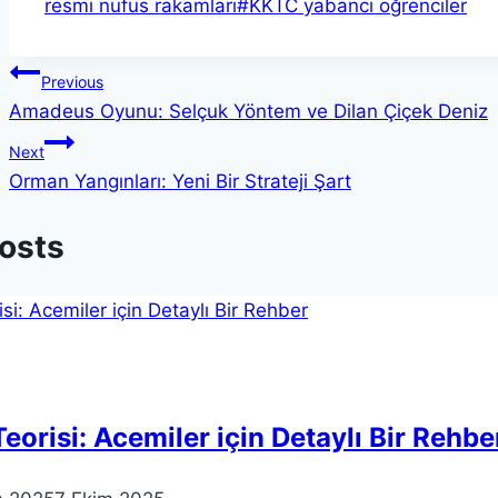
Tags:
resmi nüfus rakamları
#
KKTC yabancı öğrenciler
Yazı
Previous
Amadeus Oyunu: Selçuk Yöntem ve Dilan Çiçek Deniz
gezinmesi
Next
Orman Yangınları: Yeni Bir Strateji Şart
Posts
Teorisi: Acemiler için Detaylı Bir Rehbe