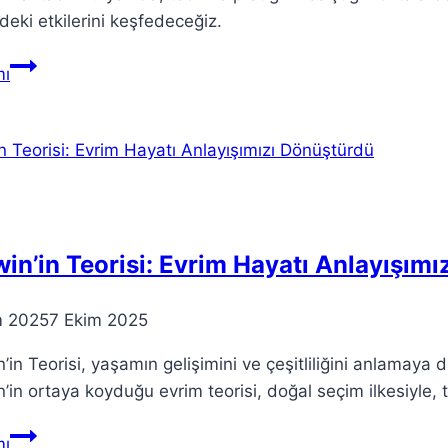
deki etkilerini keşfedeceğiz.
Teorik
ı
İlkeler:
Gerçek
Dünyada
Nasıl
Uygulanıyor?
in’in Teorisi: Evrim Hayatı Anlayışım
m 2025
7 Ekim 2025
’in Teorisi, yaşamın gelişimini ve çeşitliliğini anlamaya 
’in ortaya koyduğu evrim teorisi, doğal seçim ilkesiyle, 
Darwin’in
ı