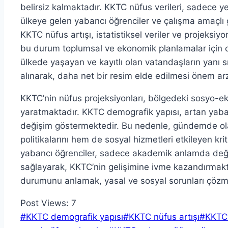
belirsiz kalmaktadır. KKTC nüfus verileri, sadece y
ülkeye gelen yabancı öğrenciler ve çalışma amaçlı
KKTC nüfus artışı, istatistiksel veriler ve projeksiyo
bu durum toplumsal ve ekonomik planlamalar için ci
ülkede yaşayan ve kayıtlı olan vatandaşların yanı s
alınarak, daha net bir resim elde edilmesi önem ar
KKTC’nin nüfus projeksiyonları, bölgedeki sosyo-ek
yaratmaktadır. KKTC demografik yapısı, artan yabanc
değişim göstermektedir. Bu nedenle, gündemde ol
politikalarını hem de sosyal hizmetleri etkileyen kr
yabancı öğrenciler, sadece akademik anlamda değil
sağlayarak, KKTC’nin gelişimine ivme kazandırmakt
durumunu anlamak, yasal ve sosyal sorunları çözme
Post Views:
7
Post
#
KKTC demografik yapısı
#
KKTC nüfus artışı
#
KKTC 