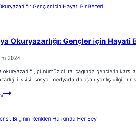
İlk
Yorumlar
ve
Tepkiler
a Okuryazarlığı: Gençler için Hayati B
sım 2024
okuryazarlığı, günümüz dijital çağında gençlerin karşıla
zarlığı ilişkisi, sosyal medyada dolaşan yanlış bilgilerin 
Medya
ı
Okuryazarlığı:
Gençler
için
Hayati
Bir