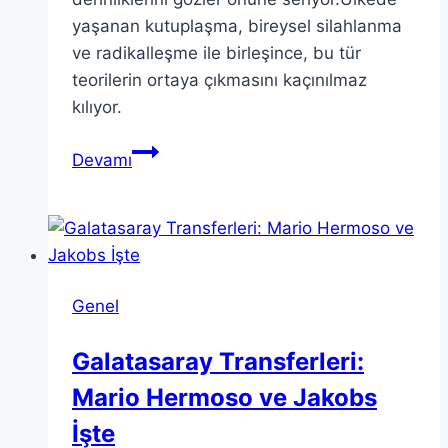
yaşanan kutuplaşma, bireysel silahlanma
ve radikalleşme ile birleşince, bu tür
teorilerin ortaya çıkmasını kaçınılmaz
kılıyor.
Trump
Devamı
suikastı
komplo
teorileri:
Amerika’da
siyasi
Genel
kriz
Galatasaray Transferleri:
Mario Hermoso ve Jakobs
İşte