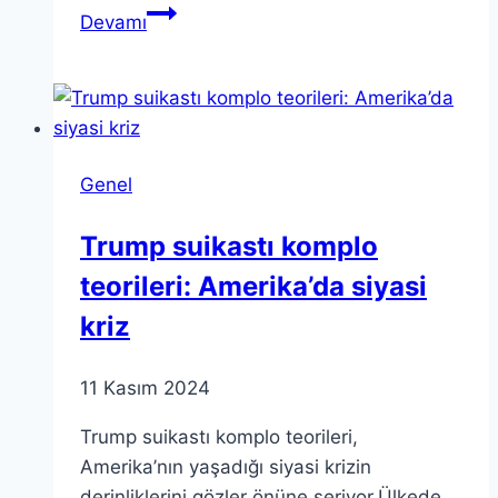
Çocuk
Devamı
Kongresi:
Bilim
ve
Sanat
İstanbul’da
Genel
Buluşuyor
Trump suikastı komplo
teorileri: Amerika’da siyasi
kriz
11 Kasım 2024
Trump suikastı komplo teorileri,
Amerika’nın yaşadığı siyasi krizin
derinliklerini gözler önüne seriyor.Ülkede