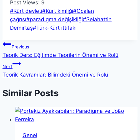
Post Views:
9
Post
#
Kürt devleti
#
Kürt kimliği
#
Öcalan
Tags:
çağrısı
#
paradigma değişikliği
#
Selahattin
Demirtaş
#
Türk-Kürt ittifakı
Yazı
Previous
Teorik Ders: Eğitimde Teorilerin Önemi ve Rolü
gezinmesi
Next
Teorik Kavramlar: Bilimdeki Önemi ve Rolü
Similar Posts
Genel