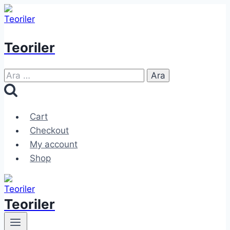
Skip
to
content
Teoriler
Arama:
Cart
Checkout
My account
Shop
Teoriler