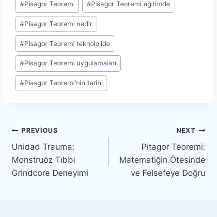
#
Pisagor Teoremi
#
Pisagor Teoremi eğitimde
Tags:
#
Pisagor Teoremi nedir
#
Pisagor Teoremi teknolojide
#
Pisagor Teoremi uygulamaları
#
Pisagor Teoremi'nin tarihi
Yazı
PREVIOUS
NEXT
Unidad Trauma:
Pitagor Teoremi:
gezinmesi
Monstruöz Tıbbi
Matematiğin Ötesinde
Grindcore Deneyimi
ve Felsefeye Doğru