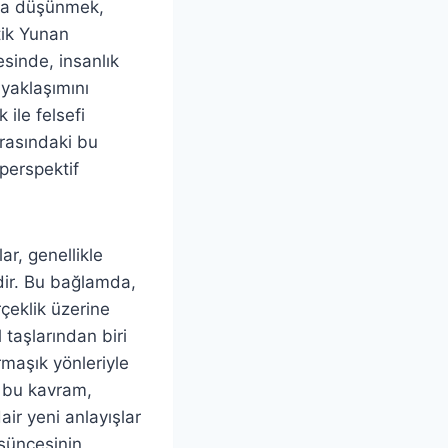
azla düşünmek,
tik Yunan
sinde, insanlık
yaklaşımını
ile felsefi
arasındaki bu
perspektif
ar, genellikle
dir. Bu bağlamda,
çeklik üzerine
taşlarından biri
maşık yönleriyle
en bu kavram,
ir yeni anlayışlar
üşüncesinin