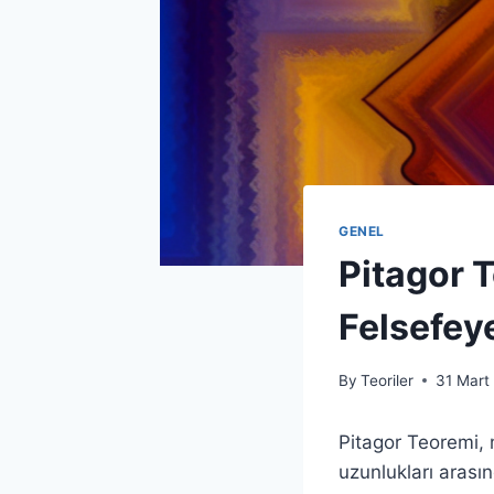
GENEL
Pitagor 
Felsefey
By
Teoriler
31 Mart
Pitagor Teoremi, 
uzunlukları arası