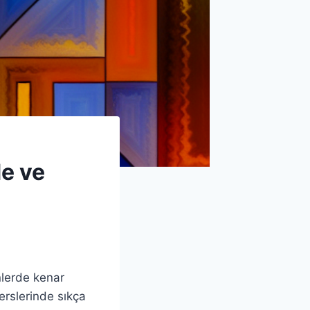
e ve
nlerde kenar
erslerinde sıkça