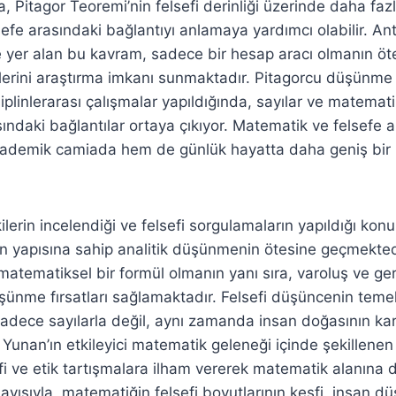
a, Pitagor Teoremi’nin felsefi derinliği üzerinde daha f
sefe arasındaki bağlantıyı anlamaya yardımcı olabilir. An
 yer alan bu kavram, sadece bir hesap aracı olmanın öte
erini araştırma imkanı sunmaktadır. Pitagorcu düşünme 
linlerarası çalışmalar yapıldığında, sayılar ve matematik 
ındaki bağlantılar ortaya çıkıyor. Matematik ve felsefe 
kademik camiada hem de günlük hayatta daha geniş bir 
ilerin incelendiği ve felsefi sorgulamaların yapıldığı konul
ihin yapısına sahip analitik düşünmenin ötesine geçmekte
matematiksel bir formül olmanın yanı sıra, varoluş ve ger
ünme fırsatları sağlamaktadır. Felsefi düşüncenin temel 
adece sayılarla değil, aynı zamanda insan doğasının kar
tik Yunan’ın etkileyici matematik geleneği içinde şekillen
 ve etik tartışmalara ilham vererek matematik alanına da
ayısıyla, matematiğin felsefi boyutlarının keşfi, insan d