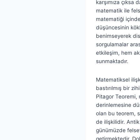
karşımıza çıksa d
matematik ile fel
matematiği içinde
düşüncesinin kökl
benimseyerek disip
sorgulamalar aras
etkileşim, hem a
sunmaktadır.
Matematiksel ilişk
bastırılmış bir z
Pitagor Teoremi, 
derinlemesine düş
olan bu teorem, s
de ilişkilidir. An
günümüzde felsefi
getirmektedir. Dol