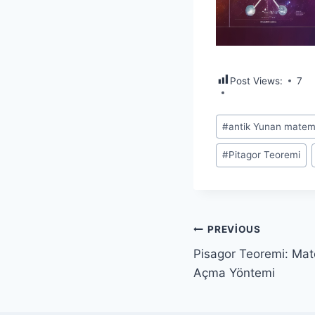
Post Views:
7
Post
#
antik Yunan matem
Tags:
#
Pitagor Teoremi
Yazı
PREVIOUS
Pisagor Teoremi: Mat
gezinmesi
Açma Yöntemi