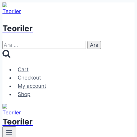
Skip
to
content
Teoriler
Arama:
Cart
Checkout
My account
Shop
Teoriler