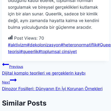
olduğunu kabul ederek, toplumsal normları
sorgulamak ve bireysel gerçeklikleri kutlamak
için bir alan sunar. Queerlik, sadece bir kimlik
değil, aynı zamanda hayatta kalma ve kendini
bulma yolculuğunda bir güçlenme aracıdır.
Post Views:
70
Post
#
aktivizm
#
dekolonizasyon
#
heteronormatiflik
#
Quee
Tags:
teorisi
#
queerlik
#
toplumsal cinsiyet
Yazı
Previous
Dijital komplo teorileri ve gerçeklerin kaybı
gezinmesi
Next
Dinozor Fosilleri: Dünyanın En İyi Korunan Örnekleri
Similar Posts