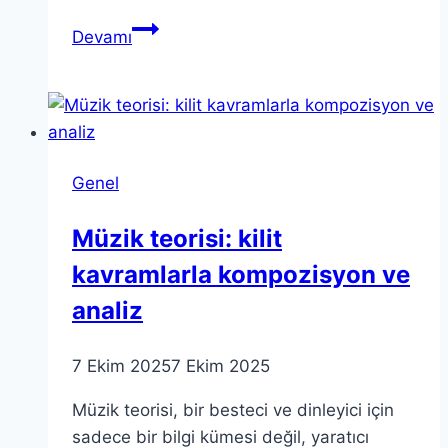
Taraflı
Devamı
bilgi
işleme:
Komplo
teorileri
ve
Genel
medya
etkisi
Müzik teorisi: kilit
kavramlarla kompozisyon ve
analiz
7 Ekim 2025
7 Ekim 2025
Müzik teorisi, bir besteci ve dinleyici için
sadece bir bilgi kümesi değil, yaratıcı