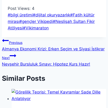
Post Views:
4
Post
#
bilgi üretimi
#
dijital okuryazarlık
#
Fatih kültür
Tags:
mirası
#
gençler Vikipedi
#
Neslişah Sultan Fikir
Atölyesi
#
Vikimaraton
Yazı
Previous
Almanya Ekonomi Krizi: Erken Seçim ve Siyasi İstikrar
gezinmesi
Next
Nevşehir Bursluluk Sınavı: Hipotez Kurs Hazır!
Similar Posts