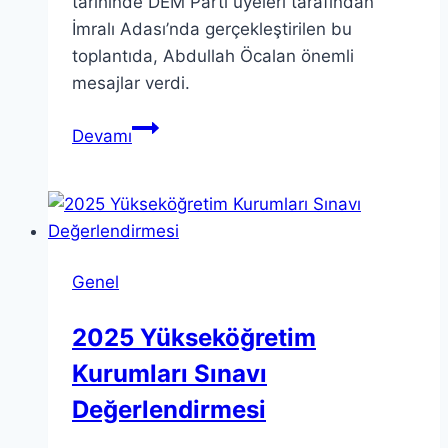
tarihinde DEM Parti üyeleri tarafından
İmralı Adası’nda gerçekleştirilen bu
toplantıda, Abdullah Öcalan önemli
mesajlar verdi.
Öcalan
Devamı
ile
Görüşme
Sonrası
DEM
Parti
Genel
Açıklama
Yaptı
2025 Yükseköğretim
Kurumları Sınavı
Değerlendirmesi