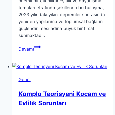
önemli bir etkinliktir.Eşitlik ve dayanışma
temaları etrafında şekillenen bu buluşma,
2023 yılındaki yıkıcı depremler sonrasında
yeniden yapılanma ve toplumsal bağların
güçlendirilmesi adına büyük bir fırsat
sunmaktadır.
Antiochia
Devamı
Felsefe
Buluşması:
Eşitlik
ve
Genel
Dayanışma
2024
Komplo Teorisyeni Kocam ve
Evlilik Sorunları