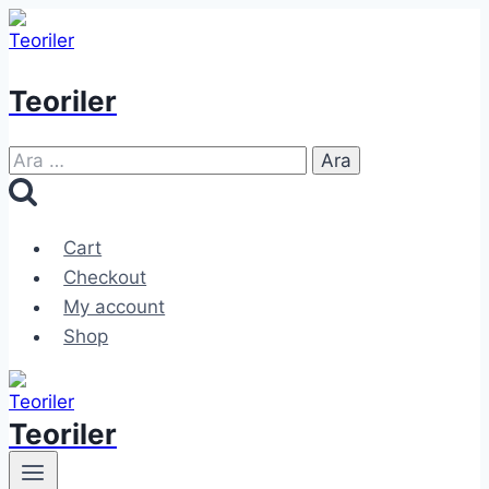
Skip
to
content
Teoriler
Arama:
Cart
Checkout
My account
Shop
Teoriler