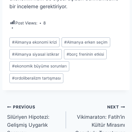
bir inceleme gerektiriyor.
Post Views:
8
Post
#
Almanya ekonomi krizi
#
Almanya erken seçim
Tags:
#
Almanya siyasal istikrar
#
borç freninin etkisi
#
ekonomik büyüme sorunları
#
ordoliberalizm tartışması
Yazı
PREVIOUS
NEXT
Silüriyen Hipotezi:
Vikimaraton: Fatih’in
gezinmesi
Gelişmiş Uygarlık
Kültür Mirasını