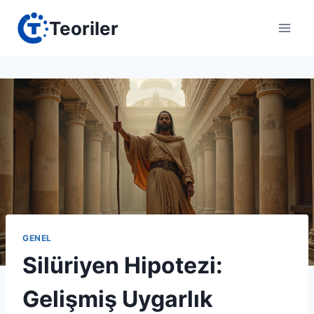
Skip
Teoriler
to
content
GENEL
Silüriyen Hipotezi:
Gelişmiş Uygarlık