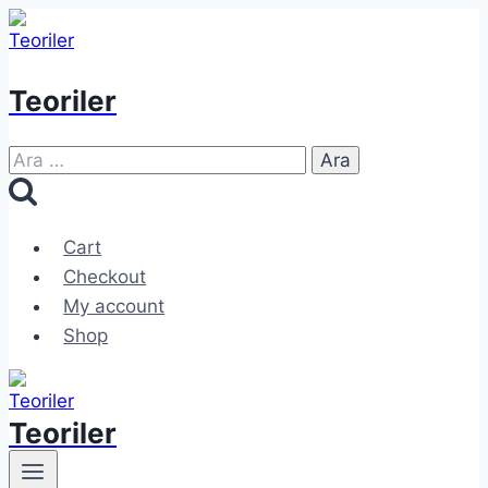
Skip
to
content
Teoriler
Arama:
Cart
Checkout
My account
Shop
Teoriler