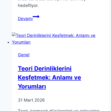
hedefliyor.
Teoric
Devamı
Barcelona:
Teori
ve
Sanatın
Kesişimine
Genel
Dair
Rehber
Teori Derinliklerini
Keşfetmek: Anlamı ve
Yorumları
31 Mart 2026
Teori, karmaşık düşünceleri ve anlayışları