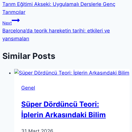
Tarım Eğitimi Akseki: Uygulamalı Derslerle Genç
gezinmesi
Tarımcılar
Next
Barcelona’da teorik hareketin tarihi: etkileri ve
yansımaları
Similar Posts
Genel
Süper Dördüncü Teori:
İplerin Arkasındaki Bilim
31 Mart 2026