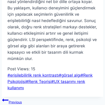
nasıl yönlendirdiğini net bir dille ortaya koyar.
Bu yaklaşım, kullanıcı deneyimini güçlendirmek
için yapılacak seçimlerin güvenilirlik ve
erişilebilirliği nasıl hedeflediğini savunur. Sonuç
olarak, doğru renk stratejileri markayı destekler,
kullanıcı etkileşimini artırır ve genel iletişimi
güçlendirir. LSI perspektifinde, renk, psikoloji ve
görsel algı gibi alanları bir araya getirerek
kapsayıcı ve etkili bir tasarım dili kurmak
mümkün olur.
Post Views:
15
Post
#
erişilebilirlik renk kontrastı
#
görsel algı
#
Renk
Tags:
Psikolojisi
#
Renk Teorisi
#
UX tasarımı renk
kullanımı
Yazı
Previous