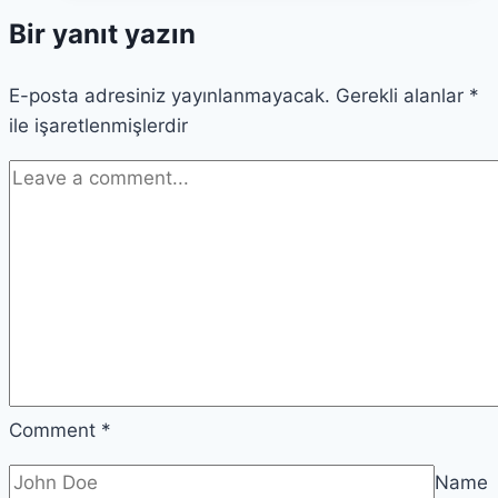
Yüksekokulu
Bir yanıt yazın
doktor
öğretim
E-posta adresiniz yayınlanmayacak.
üyesi
Gerekli alanlar
*
ile işaretlenmişlerdir
alımı
Comment
*
Name