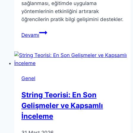
sağlanması, eğitimde uygulama
yöntemlerinin etkinliğini artırarak
öğrencilerin pratik bilgi gelişimini destekler.
Teorik
Devamı
Bilgi
ve
Uygulama:
Dengeyi
Nasıl
Genel
Kurmalıyız?
String Teorisi: En Son
Gelişmeler ve Kapsamlı
İnceleme
31 Mart 2026