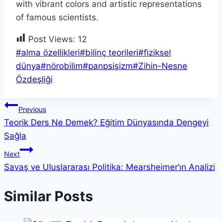
Post Views:
12
Post
#
alma özellikleri
#
bilinç teorileri
#
fiziksel
Tags:
dünya
#
nörobilim
#
panpsişizm
#
Zihin-Nesne
Özdeşliği
Yazı
Previous
Teorik Ders Ne Demek? Eğitim Dünyasında Dengeyi
gezinmesi
Sağla
Next
Savaş ve Uluslararası Politika: Mearsheimer’ın Analizi
Similar Posts