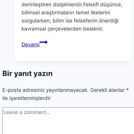
derinleştiren disiplinlerdir.Felsefi düşünce,
bilimsel araştırmaların temel ilkelerini
sorgularken; bilim ise felsefenin önerdiği
kavramsal çerçevelerden beslenir.
Felsefe
Devamı
ve
Bilim:
Kavramlar
Bir yanıt yazın
Arası
Gelgitler
E-posta adresiniz yayınlanmayacak.
Üzerine
Gerekli alanlar
*
ile işaretlenmişlerdir