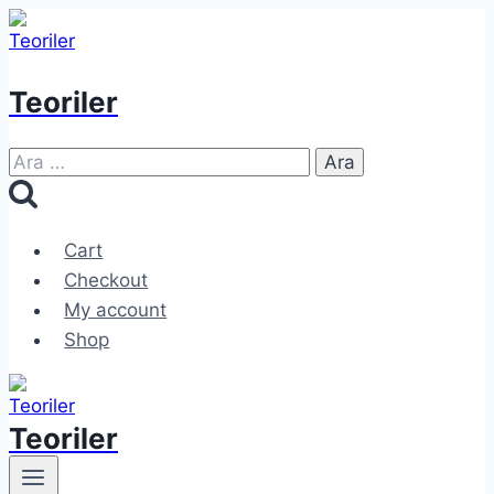
Skip
to
content
Teoriler
Arama:
Cart
Checkout
My account
Shop
Teoriler