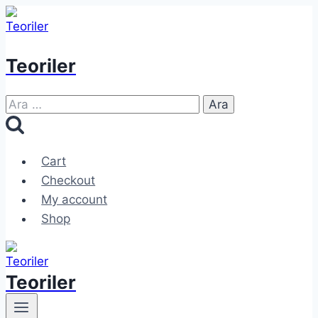
Skip
to
content
Teoriler
Arama:
Cart
Checkout
My account
Shop
Teoriler