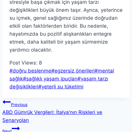
stresiyle başa çıkmak için yaşam tarzı
değişiklikleri büyük önem taşır. Ayrıca, yeterince
su içmek, genel sağlığımız üzerinde doğrudan
etkili olan faktörlerden biridir. Bu nedenle,
hayatımızda bu pozitif alışkanlıkları entegre
etmek, daha kaliteli bir yaşam sürmemize
yardımcı olacaktır.
Post Views:
8
Post
#
doğru beslenme
#
egzersiz önerileri
#
mental
Tags:
sağlık
#
sağlıklı yaşam ipuçları
#
yaşam tarzı
değişiklikleri
#
yeterli su tüketimi
Yazı
Previous
ABD Gümrük Vergileri: İtalya’nın Riskleri ve
gezinmesi
Senaryoları
Next