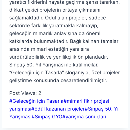
yaratıcı fikirlerini hayata geçirme şansı tanırken,
dikkat çekici projelerin ortaya çıkmasını
sağlamaktadır. Ödül alan projeler, sadece
sektörde farklılık yaratmakla kalmayıp,
geleceğin mimarlık anlayışına da önemli
katkılarda bulunmaktadır. Bağlı kalınan temalar
arasında mimari estetiğin yanı sıra
sürdürülebilirlik ve yenilikçilik ön plandadır.
Sinpaş 50. Yıl Yarışması ile katılımcılar,
“Geleceğin için Tasarla” sloganıyla, özel projeler
geliştirme konusunda cesaretlendirilmiştir.
Post Views:
2
Post
#
Geleceğin için Tasarla
#
mimari fikir projesi
Tags:
yarışması
#
ödül kazanan projeler
#
Sinpaş 50. Yıl
Yarışması
#
Sinpaş GYO
#
yarışma sonuçları