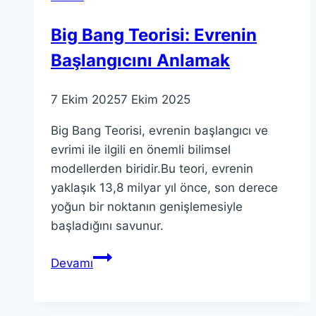
Hipotezi
Big Bang Teorisi: Evrenin
Üzerine
Başlangıcını Anlamak
7 Ekim 2025
7 Ekim 2025
Big Bang Teorisi, evrenin başlangıcı ve
evrimi ile ilgili en önemli bilimsel
modellerden biridir.Bu teori, evrenin
yaklaşık 13,8 milyar yıl önce, son derece
yoğun bir noktanın genişlemesiyle
başladığını savunur.
Big
Devamı
Bang
Teorisi:
Evrenin