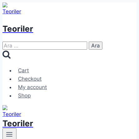
Skip
to
content
Teoriler
Arama:
Cart
Checkout
My account
Shop
Teoriler