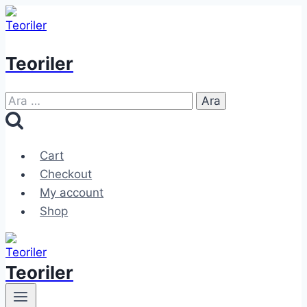
Skip
to
content
Teoriler
Arama:
Cart
Checkout
My account
Shop
Teoriler