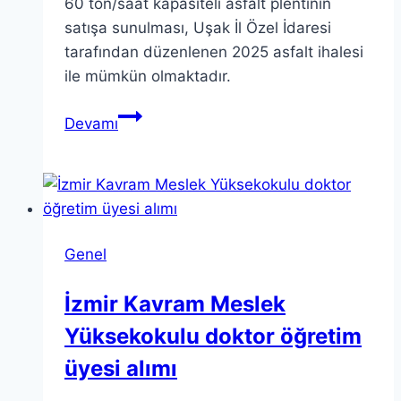
60 ton/saat kapasiteli asfalt plentinin
satışa sunulması, Uşak İl Özel İdaresi
tarafından düzenlenen 2025 asfalt ihalesi
ile mümkün olmaktadır.
Uşak
Devamı
Asfalt
Plent
Satışı
İlanı
ve
Genel
Süreç
Hakkında
İzmir Kavram Meslek
Yüksekokulu doktor öğretim
üyesi alımı