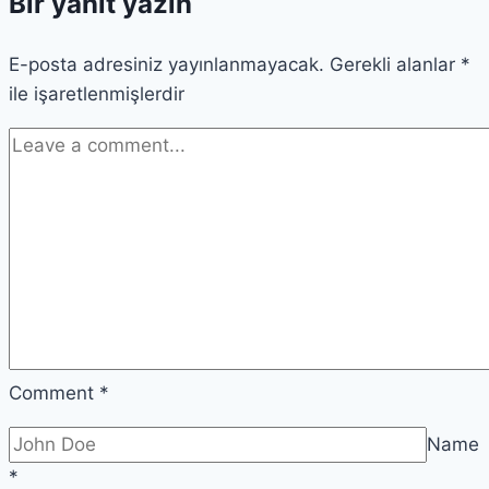
Bir yanıt yazın
Etkiliyor?
E-posta adresiniz yayınlanmayacak.
Gerekli alanlar
*
ile işaretlenmişlerdir
Comment
*
Name
*