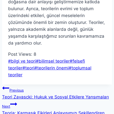
doğasına dair anlayışı geliştirmemize katkıda
bulunur. Ayrıca, teorilerin evrimi ve toplum
üzerindeki etkileri, güncel meselelerin
çözümünde önemli bir zemin oluşturur. Teoriler,
yalnızca akademik alanlarda değil, günlük
yaşamda karşılaştığımız sorunları kavramamıza
da yardımcı olur.
Post Views:
8
Post
#
bilgi ve teori
#
bilimsel teoriler
#
felsefi
Tags:
teoriler
#
teori
#
teorilerin önemi
#
toplumsal
teoriler
Yazı
Previous
Teori Zavascki: Hukuk ve Sosyal Etkilere Yansımaları
gezinmesi
Next
Teoria: Karmaşık Fikirleri Anlayışımızı Şekillendiren