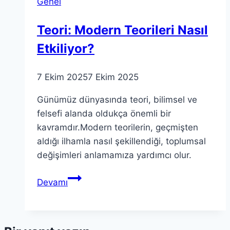
Genel
öğretim
üyesi
Teori: Modern Teorileri Nasıl
alımı
Etkiliyor?
7 Ekim 2025
7 Ekim 2025
Günümüz dünyasında teori, bilimsel ve
felsefi alanda oldukça önemli bir
kavramdır.Modern teorilerin, geçmişten
aldığı ilhamla nasıl şekillendiği, toplumsal
değişimleri anlamamıza yardımcı olur.
Teori:
Devamı
Modern
Teorileri
Nasıl