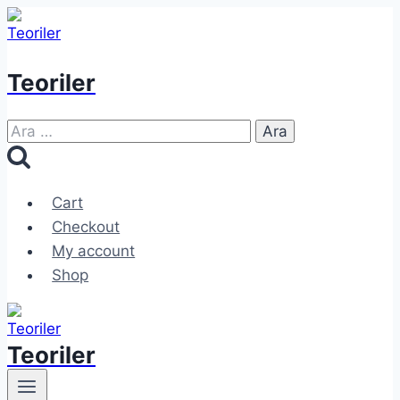
Skip
to
content
Teoriler
Arama:
Cart
Checkout
My account
Shop
Teoriler