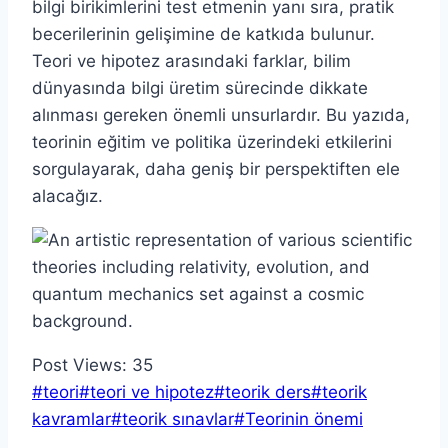
bilgi birikimlerini test etmenin yanı sıra, pratik
becerilerinin gelişimine de katkıda bulunur.
Teori ve hipotez arasındaki farklar, bilim
dünyasında bilgi üretim sürecinde dikkate
alınması gereken önemli unsurlardır. Bu yazıda,
teorinin eğitim ve politika üzerindeki etkilerini
sorgulayarak, daha geniş bir perspektiften ele
alacağız.
Post Views:
35
Post
#
teori
#
teori ve hipotez
#
teorik ders
#
teorik
Tags:
kavramlar
#
teorik sınavlar
#
Teorinin önemi