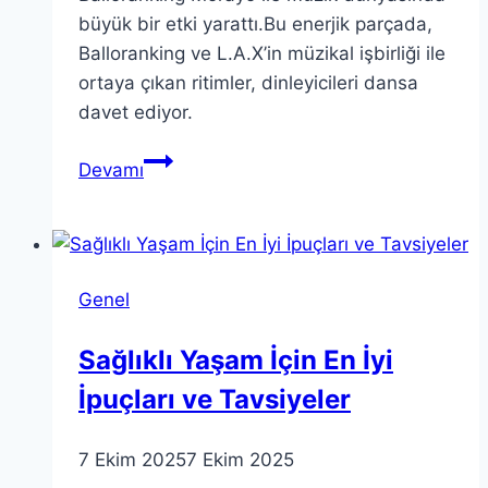
büyük bir etki yarattı.Bu enerjik parçada,
Balloranking ve L.A.X’in müzikal işbirliği ile
ortaya çıkan ritimler, dinleyicileri dansa
davet ediyor.
Balloranking
Devamı
Morayo:
Enerjik
Şarkı
Sözleri
Genel
ve
Dans
Sağlıklı Yaşam İçin En İyi
İpuçları ve Tavsiyeler
7 Ekim 2025
7 Ekim 2025