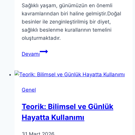
Sağlıklı yaşam, günümüzün en önemli
kavramlarından biri haline gelmiştir.Doğal
besinler ile zenginleştirilmiş bir diyet,
sağlıklı beslenme kurallarının temelini
oluşturmaktadır.
Sağlıklı
Devamı
Yaşam
İçin
En
İyi
Genel
İpuçları
ve
Teorik: Bilimsel ve Günlük
Tavsiyeler
Hayatta Kullanımı
31 Mart 2026