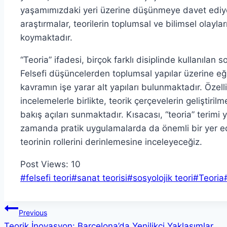
yaşamımızdaki yeri üzerine düşünmeye davet ediyoru
araştırmalar, teorilerin toplumsal ve bilimsel olayla
koymaktadır.
“Teoria” ifadesi, birçok farklı disiplinde kullanılan
Felsefi düşüncelerden toplumsal yapılar üzerine eğ
kavramın işe yarar alt yapıları bulunmaktadır. Özelli
incelemelerle birlikte, teorik çerçevelerin geliştiril
bakış açıları sunmaktadır. Kısacası, “teoria” terimi
zamanda pratik uygulamalarda da önemli bir yer edi
teorinin rollerini derinlemesine inceleyeceğiz.
Post Views:
10
Post
#
felsefi teori
#
sanat teorisi
#
sosyolojik teori
#
Teoria
Tags:
Yazı
Previous
Teorik İnovasyon: Barcelona’da Yenilikçi Yaklaşımlar