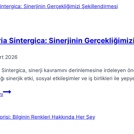
Algoritmalarının
Etkisi
ia Sintergica: Sinerjinin Gerçekliğimiz
rt 2026
 Sintergica, sinerji kavramını derinlemesine irdeleyen ön
ığı sinerjik etki, sosyal etkileşimler ve iş birlikleri ile ye
Teoria
ı
Sintergica:
Sinerjinin
Gerçekliğimizi
Şekillendirmesi