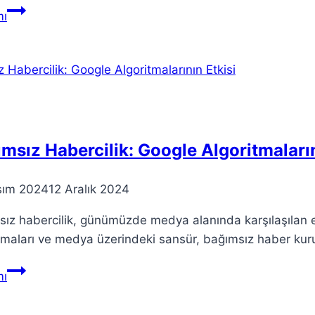
Teori
ı
ve
Teorik
Kavramlar:
Modern
Bilimde
Varlığı
msız Habercilik: Google Algoritmaların
sım 2024
12 Aralık 2024
ız habercilik, günümüzde medya alanında karşılaşılan en
tmaları ve medya üzerindeki sansür, bağımsız haber kurulu
Bağımsız
ı
Habercilik:
Google