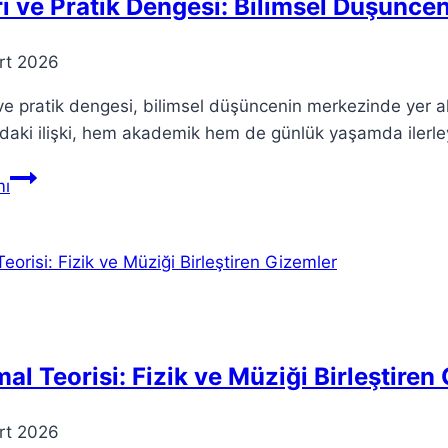
i ve Pratik Dengesi: Bilimsel Düşünce
rt 2026
ve pratik dengesi, bilimsel düşüncenin merkezinde yer al
daki ilişki, hem akademik hem de günlük yaşamda ilerleyiş
Teori
ı
ve
Pratik
Dengesi:
Bilimsel
Düşüncenin
Temeli
al Teorisi: Fizik ve Müziği Birleştiren
rt 2026