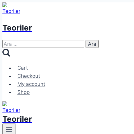
Skip
to
content
Teoriler
Arama:
Cart
Checkout
My account
Shop
Teoriler