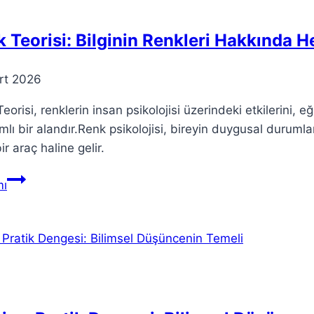
 Teorisi: Bilginin Renkleri Hakkında H
rt 2026
eorisi, renklerin insan psikolojisi üzerindeki etkilerini, 
lı bir alandır.Renk psikolojisi, bireyin duygusal duruml
bir araç haline gelir.
Renk
ı
Teorisi:
Bilginin
Renkleri
Hakkında
Her
Şey