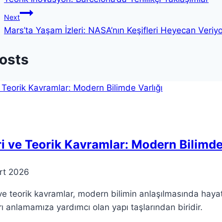
gezinmesi
Next
Mars’ta Yaşam İzleri: NASA’nın Keşifleri Heyecan Veriyo
Posts
i ve Teorik Kavramlar: Modern Bilimde
rt 2026
ve teorik kavramlar, modern bilimin anlaşılmasında hayat
rı anlamamıza yardımcı olan yapı taşlarından biridir.