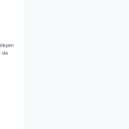
celeyen
e de