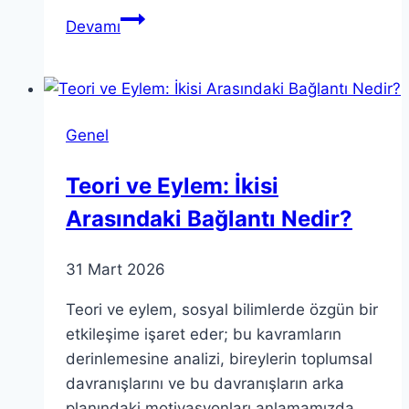
Yeni
Devamı
İş
Bulma
Yolları:
Kariyerinizde
Genel
Başarı
İçin
Teori ve Eylem: İkisi
İpuçları
Arasındaki Bağlantı Nedir?
31 Mart 2026
Teori ve eylem, sosyal bilimlerde özgün bir
etkileşime işaret eder; bu kavramların
derinlemesine analizi, bireylerin toplumsal
davranışlarını ve bu davranışların arka
planındaki motivasyonları anlamamızda