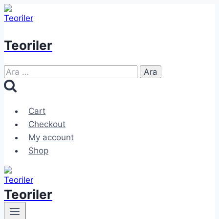
Skip
to
content
Teoriler
Arama:
Cart
Checkout
My account
Shop
Teoriler