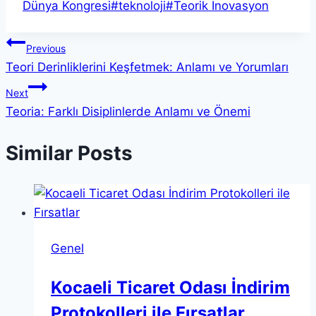
Tags:
Dünya Kongresi
#
teknoloji
#
Teorik İnovasyon
Yazı
Previous
Teori Derinliklerini Keşfetmek: Anlamı ve Yorumları
gezinmesi
Next
Teoria: Farklı Disiplinlerde Anlamı ve Önemi
Similar Posts
Genel
Kocaeli Ticaret Odası İndirim
Protokolleri ile Fırsatlar