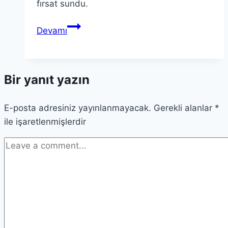
fırsat sundu.
Polonya’da
Devamı
Anıların
İzinde:
Kardeş
Bir yanıt yazın
Honorata
ile
E-posta adresiniz yayınlanmayacak.
Yolculuk
Gerekli alanlar
*
ile işaretlenmişlerdir