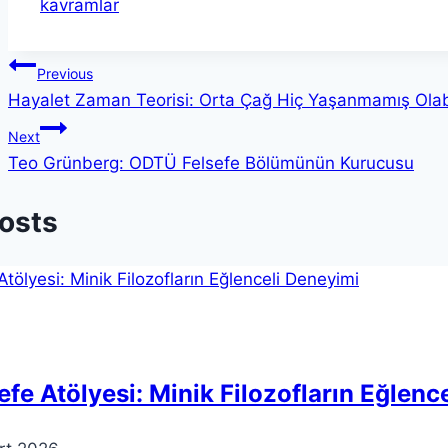
Tags:
kavramlar
Yazı
Previous
Hayalet Zaman Teorisi: Orta Çağ Hiç Yaşanmamış Olabi
gezinmesi
Next
Teo Grünberg: ODTÜ Felsefe Bölümünün Kurucusu
Posts
efe Atölyesi: Minik Filozofların Eğlenc