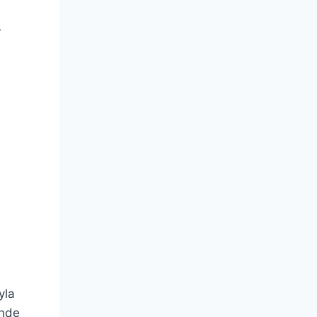
r
yla
inde