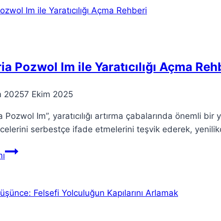
ve
Paradigma
Değişikliği
ia Pozwol Im ile Yaratıcılığı Açma Reh
m 2025
7 Ekim 2025
a Pozwol Im”, yaratıcılığı artırma çabalarında önemli bir y
elerini serbestçe ifade etmelerini teşvik ederek, yenilikç
Teoria
ı
Pozwol
Im
ile
Yaratıcılığı
Açma