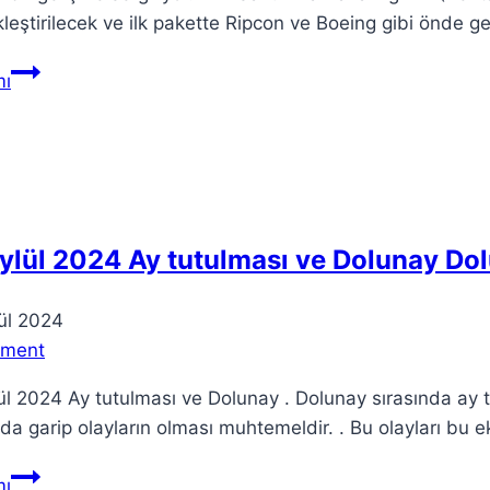
leştirilecek ve ilk pakette Ripcon ve Boeing gibi önde ge
İsrail
ı
Mühimmat
Anlaşması:
2,7
Milyar
Dolar
Onaylandı
ylül 2024 Ay tutulması ve Dolunay Do
ül 2024
mment
ül 2024 Ay tutulması ve Dolunay . Dolunay sırasında ay 
a garip olayların olması muhtemeldir. . Bu olayları bu 
18
ı