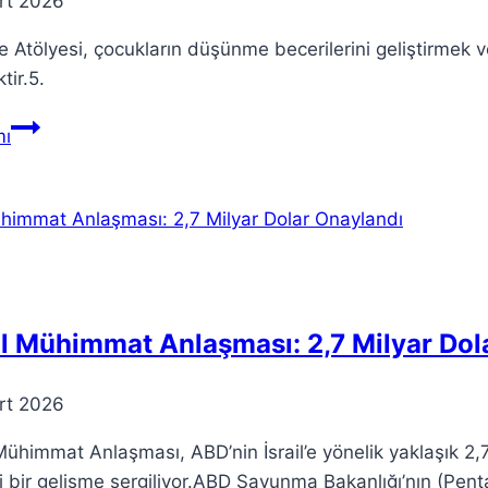
rt 2026
e Atölyesi, çocukların düşünme becerilerini geliştirmek
ktir.5.
Felsefe
ı
Atölyesi:
Minik
Filozofların
Eğlenceli
Deneyimi
il Mühimmat Anlaşması: 2,7 Milyar Dol
rt 2026
 Mühimmat Anlaşması, ABD’nin İsrail’e yönelik yaklaşık 2
 bir gelişme sergiliyor.ABD Savunma Bakanlığı’nın (Pent