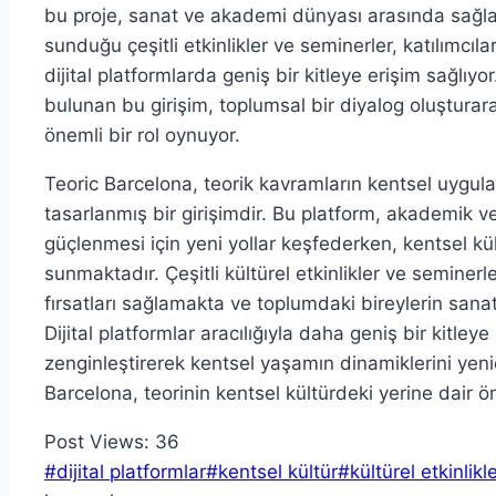
bu proje, sanat ve akademi dünyası arasında sağla
sunduğu çeşitli etkinlikler ve seminerler, katılımcıla
dijital platformlarda geniş bir kitleye erişim sağlı
bulunan bu girişim, toplumsal bir diyalog oluşturar
önemli bir rol oynuyor.
Teoric Barcelona, teorik kavramların kentsel uyg
tasarlanmış bir girişimdir. Bu platform, akademik v
güçlenmesi için yeni yollar keşfederken, kentsel kültü
sunmaktadır. Çeşitli kültürel etkinlikler ve seminer
fırsatları sağlamakta ve toplumdaki bireylerin sanats
Dijital platformlar aracılığıyla daha geniş bir kitley
zenginleştirerek kentsel yaşamın dinamiklerini yen
Barcelona, teorinin kentsel kültürdeki yerine dair ö
Post Views:
36
Post
#
dijital platformlar
#
kentsel kültür
#
kültürel etkinlikl