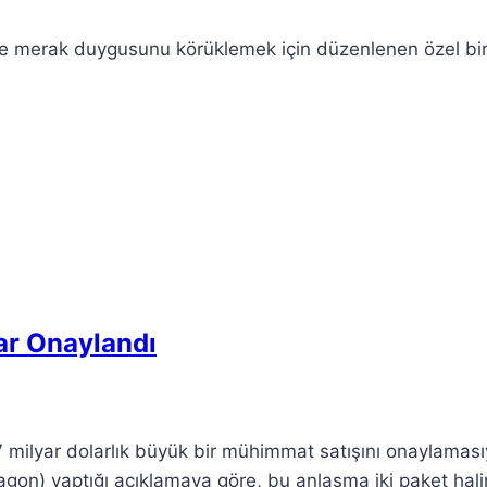
 ve merak duygusunu körüklemek için düzenlenen özel bi
ar Onaylandı
,7 milyar dolarlık büyük bir mühimmat satışını onaylaması
agon) yaptığı açıklamaya göre, bu anlaşma iki paket hal