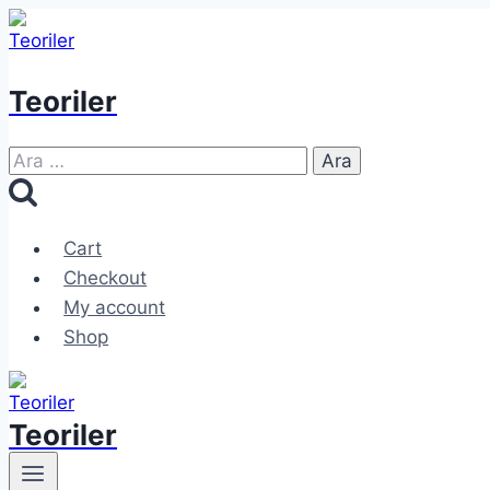
Skip
to
content
Teoriler
Arama:
Cart
Checkout
My account
Shop
Teoriler