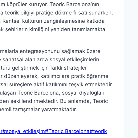
m köprüler kuruyor. Teoric Barcelona’nın
ra teorik bilgiyi pratiğe dökme fırsatı sunarken,
yor. Kentsel kültürün zenginleşmesine katkıda
ak şehirlerin kimliğini yeniden tanımlamakta
ulamalarla entegrasyonunu sağlamak üzere
e sanatsal alanlarda sosyal etkileşimlerin
rü geliştirmek için farklı stratejiler
ler düzenleyerek, katılımcılara pratik öğrenme
al süreçlere aktif katılımını teşvik etmektedir.
e ulaşan Teoric Barcelona, sosyal diyalogları
iden şekillendirmektedir. Bu anlamda, Teoric
nemli tartışmalar yaratmaktadır.
er
#
sosyal etkileşim
#
Teoric Barcelona
#
teorik