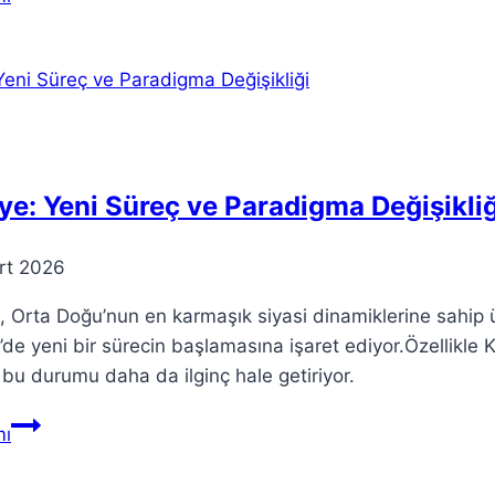
Eylül
2024
Ay
tutulması
ve
Dolunay
Dolunay…
ye: Yeni Süreç ve Paradigma Değişikliğ
rt 2026
, Orta Doğu’nun en karmaşık siyasi dinamiklerine sahip ü
’de yeni bir sürecin başlamasına işaret ediyor.Özellikle 
, bu durumu daha da ilginç hale getiriyor.
Suriye:
ı
Yeni
Süreç