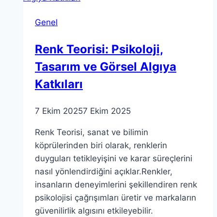
ne
Genel
zaman
akbank…
Renk Teorisi: Psikoloji,
Tasarım ve Görsel Algıya
Katkıları
7 Ekim 2025
7 Ekim 2025
Renk Teorisi, sanat ve bilimin
köprülerinden biri olarak, renklerin
duyguları tetikleyişini ve karar süreçlerini
nasıl yönlendirdiğini açıklar.Renkler,
insanların deneyimlerini şekillendiren renk
psikolojisi çağrışımları üretir ve markaların
güvenilirlik algısını etkileyebilir.