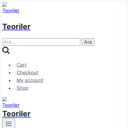
Skip
to
content
Teoriler
Arama:
Cart
Checkout
My account
Shop
Teoriler