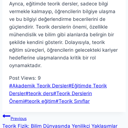
Ayrıca, eğitimde teorik dersler, sadece bilgi
vermekle kalmayıp, öğrencilerin bilgiye ulaşma
ve bu bilgiyi değerlendirme becerilerini de
güçlendirir. Teorik derslerin önemi, özellikle
mühendislik ve bilim gibi alanlarda belirgin bir
şekilde kendini gösterir. Dolayısıyla, teorik
eğitim süreçleri, öğrencilerin gelecekteki kariyer
hedeflerine ulaşmalarında kritik bir rol
oynamaktadır.
Post Views:
9
Post
#
Akademik Teorik Dersler
#
Eğitimde Teorik
Tags:
Dersler
#
teorik ders
#
Teorik Derslerin
Önemi
#
teorik eğitim
#
Teorik Sınıflar
Yazı
Previous
Teorik Fizik: Bilim Dünyasında Yenilikçi Yaklaşımlar