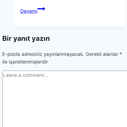
Avrupa
Devamı
Göç
Politikası
Değişikliği
Bir yanıt yazın
Üzerine
Yeni
E-posta adresiniz yayınlanmayacak.
Yaklaşımlar
Gerekli alanlar
*
ile işaretlenmişlerdir