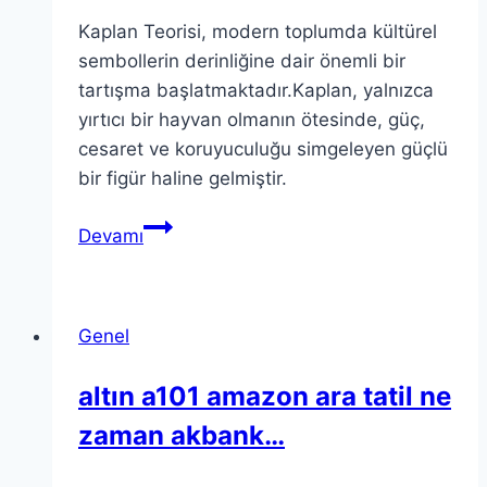
Kaplan Teorisi, modern toplumda kültürel
sembollerin derinliğine dair önemli bir
tartışma başlatmaktadır.Kaplan, yalnızca
yırtıcı bir hayvan olmanın ötesinde, güç,
cesaret ve koruyuculuğu simgeleyen güçlü
bir figür haline gelmiştir.
Kaplan
Devamı
Teorisi:
Modern
Toplumda
Genel
Kültürel
Önemi
altın a101 amazon ara tatil ne
ve
zaman akbank…
Yorumları