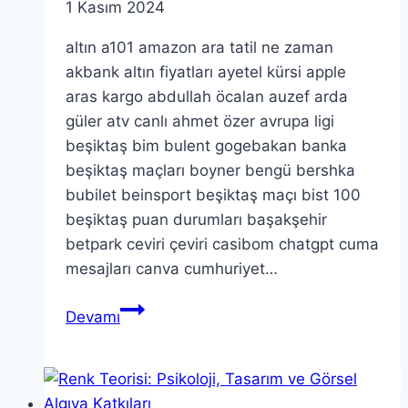
1 Kasım 2024
altın a101 amazon ara tatil ne zaman
akbank altın fiyatları ayetel kürsi apple
aras kargo abdullah öcalan auzef arda
güler atv canlı ahmet özer avrupa ligi
beşiktaş bim bulent gogebakan banka
beşiktaş maçları boyner bengü bershka
bubilet beinsport beşiktaş maçı bist 100
beşiktaş puan durumları başakşehir
betpark ceviri çeviri casibom chatgpt cuma
mesajları canva cumhuriyet…
altın
Devamı
a101
amazon
ara
tatil