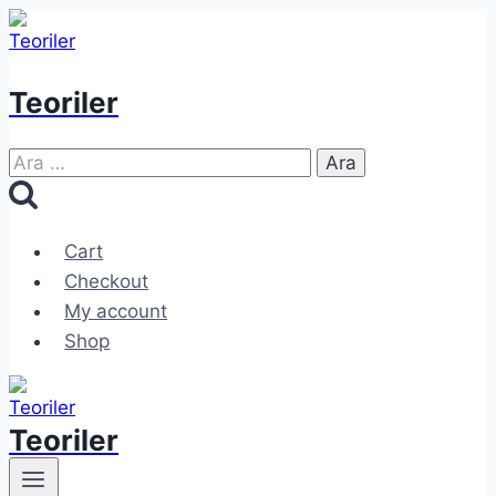
Skip
to
content
Teoriler
Arama:
Cart
Checkout
My account
Shop
Teoriler