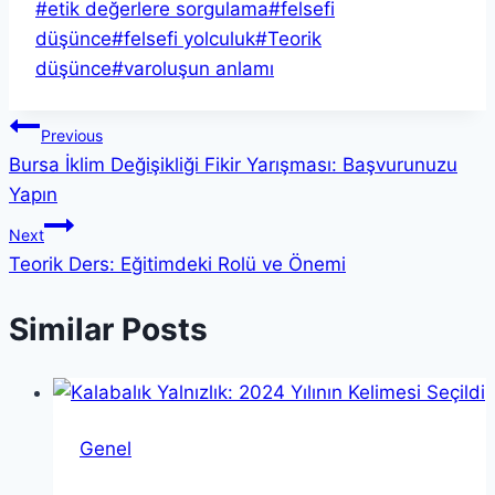
Post
#
etik değerlere sorgulama
#
felsefi
Tags:
düşünce
#
felsefi yolculuk
#
Teorik
düşünce
#
varoluşun anlamı
Yazı
Previous
Bursa İklim Değişikliği Fikir Yarışması: Başvurunuzu
gezinmesi
Yapın
Next
Teorik Ders: Eğitimdeki Rolü ve Önemi
Similar Posts
Genel