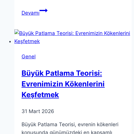
Sağlıklı
Devamı
Yaşam
İçin
En
İyi
İpuçları
Genel
ve
Tavsiyeler
Büyük Patlama Teorisi:
Evrenimizin Kökenlerini
Keşfetmek
31 Mart 2026
Büyük Patlama Teorisi, evrenin kökenleri
konusunda günümüzdeki en kapsamlı