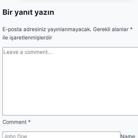
Teorileri
Bir yanıt yazın
ve
Psikolojik
E-posta adresiniz yayınlanmayacak.
Etkileri
Gerekli alanlar
*
ile işaretlenmişlerdir
Comment
*
Name