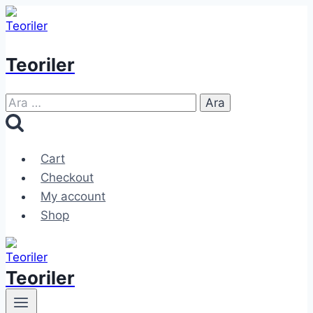
Skip
to
content
Teoriler
Arama:
Cart
Checkout
My account
Shop
Teoriler