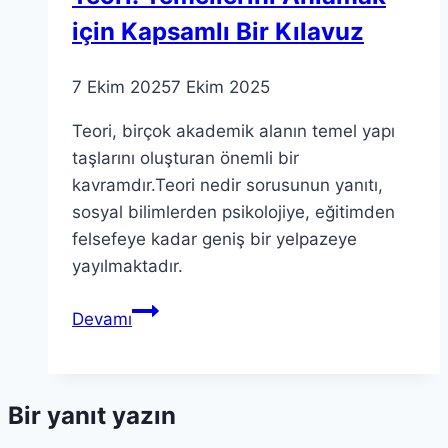
için Kapsamlı Bir Kılavuz
7 Ekim 2025
7 Ekim 2025
Teori, birçok akademik alanın temel yapı
taşlarını oluşturan önemli bir
kavramdır.Teori nedir sorusunun yanıtı,
sosyal bilimlerden psikolojiye, eğitimden
felsefeye kadar geniş bir yelpazeye
yayılmaktadır.
Teori:
Devamı
Temellerini
Anlamak
için
Bir yanıt yazın
Kapsamlı
Bir