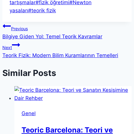
Tags:
tartışmalar
#
fizik öğretimi
#
Newton
yasaları
#
teorik fizik
Yazı
Previous
Bilgiye Giden Yol: Temel Teorik Kavramlar
gezinmesi
Next
Teorik Fizik: Modern Bilim Kuramlarının Temelleri
Similar Posts
Genel
Teoric Barcelona: Teori ve