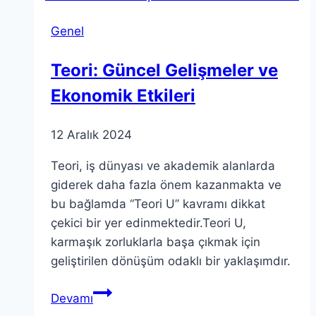
Sanatın
Genel
Kesişimine
Dair
Teori: Güncel Gelişmeler ve
Rehber
Ekonomik Etkileri
12 Aralık 2024
Teori, iş dünyası ve akademik alanlarda
giderek daha fazla önem kazanmakta ve
bu bağlamda “Teori U” kavramı dikkat
çekici bir yer edinmektedir.Teori U,
karmaşık zorluklarla başa çıkmak için
geliştirilen dönüşüm odaklı bir yaklaşımdır.
Teori:
Devamı
Güncel