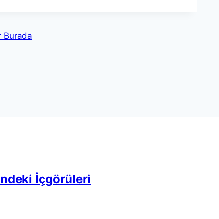
r Burada
indeki İçgörüleri