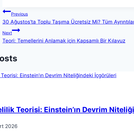
Yazı
Previous
30 Ağustos’ta Toplu Taşıma Ücretsiz Mi? Tüm Ayrıntıla
gezinmesi
Next
Teori: Temellerini Anlamak için Kapsamlı Bir Kılavuz
Posts
lilik Teorisi: Einstein’ın Devrim Niteliğ
rt 2026