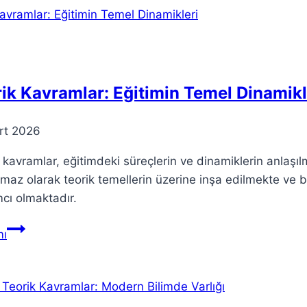
Hukuku
Üzerindeki
Etkisi
ik Kavramlar: Eğitimin Temel Dinamikl
rt 2026
 kavramlar, eğitimdeki süreçlerin ve dinamiklerin anlaşılm
lmaz olarak teorik temellerin üzerine inşa edilmekte ve
cı olmaktadır.
Teorik
ı
Kavramlar:
Eğitimin
Temel
Dinamikleri