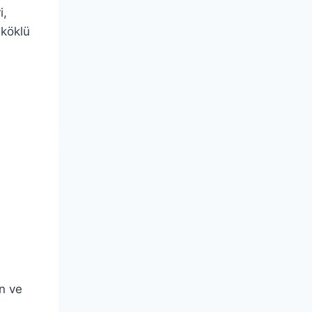
i,
 köklü
ın ve