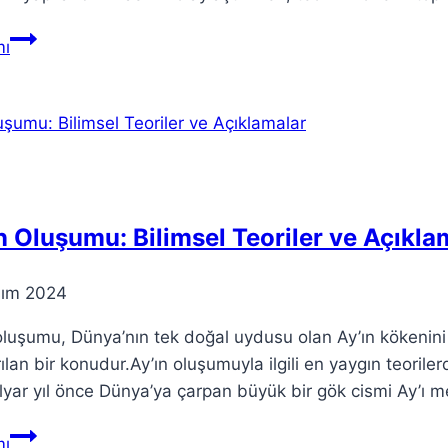
Teori:
ı
Anlayışımızı
Tanımlayan
Temel
Kavramlar
n Oluşumu: Bilimsel Teoriler ve Açıkla
sım 2024
oluşumu, Dünya’nın tek doğal uydusu olan Ay’ın kökenini v
rılan bir konudur.Ay’ın oluşumuyla ilgili en yaygın teorile
lyar yıl önce Dünya’ya çarpan büyük bir gök cismi Ay’ı m
Ay’ın
ı