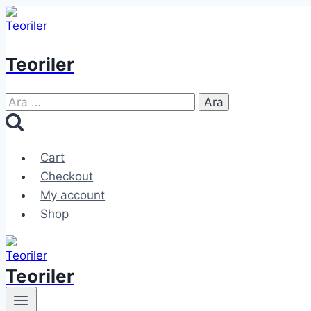
Skip
to
content
Teoriler
Arama:
Cart
Checkout
My account
Shop
Teoriler