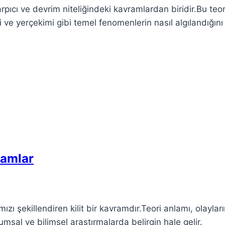
arpıcı ve devrim niteliğindeki kavramlardan biridir.Bu teor
i ve yerçekimi gibi temel fenomenlerin nasıl algılandığını
ramlar
mızı şekillendiren kilit bir kavramdır.Teori anlamı, olaylar
lumsal ve bilimsel araştırmalarda belirgin hale gelir.