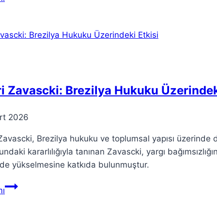
Oluşumu:
Bilimsel
Teoriler
ve
Açıklamalar
i Zavascki: Brezilya Hukuku Üzerindek
rt 2026
Zavascki, Brezilya hukuku ve toplumsal yapısı üzerinde d
ndaki kararlılığıyla tanınan Zavascki, yargı bağımsızlığı
nde yükselmesine katkıda bulunmuştur.
Teori
ı
Zavascki:
Brezilya