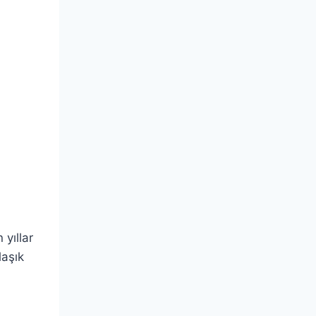
 yıllar
laşık