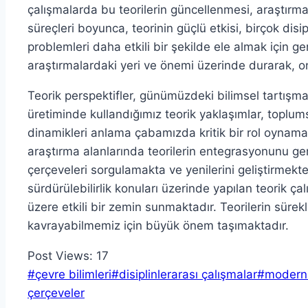
çalışmalarda bu teorilerin güncellenmesi, araştırma
süreçleri boyunca, teorinin güçlü etkisi, birçok disip
problemleri daha etkili bir şekilde ele almak için ge
araştırmalardaki yeri ve önemi üzerinde durarak, o
Teorik perspektifler, günümüzdeki bilimsel tartışma
üretiminde kullandığımız teorik yaklaşımlar, toplum
dinamikleri anlama çabamızda kritik bir rol oynamakt
araştırma alanlarında teorilerin entegrasyonunu ger
çerçeveleri sorgulamakta ve yenilerini geliştirmekt
sürdürülebilirlik konuları üzerinde yapılan teorik ç
üzere etkili bir zemin sunmaktadır. Teorilerin sürek
kavrayabilmemiz için büyük önem taşımaktadır.
Post Views:
17
Post
#
çevre bilimleri
#
disiplinlerarası çalışmalar
#
modern 
Tags:
çerçeveler