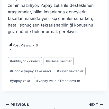
zemin hazırlıyor. Yapay zeka ile desteklenen
araştırmalar, bilim insanlarına deneylerin
tasarlanmasında yenilikçi öneriler sunarken,
hatalı sonuçların tekrarlanabilirliği konusunu
göz önünde bulundurmak gerekiyor.
Post Views:
6
Post
#
antibiyotik direnci
#
bilimsel keşifler
Tags:
#
Google yapay zeka aracı
#
süper bakteriler
#
yapay zeka
#
yapay zeka bilimde devrim
Yazı
PREVIOUS
NEXT